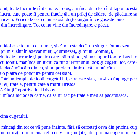
, toate lucrurile sînt curate. Totuş, a mînca din ele, cînd faptul acesta 
lucru, care poate fi pentru fratele tău un prilej de cădere, de păcătuire sa
mnezeu. Ferice de cel ce nu se osîndeşte singur în ce găseşte bine.
din încredinţare. Tot ce nu vine din încredinţare, e păcat.
 un idol este tot una cu nimic, şi că nu este decît un singur Dumnezeu.
 (cum şi sînt în adevăr mulţi ,,dumnezei„ şi mulţi ,,domni„),
toate lucrurile şi pentru care trăim şi noi, şi un singur Domn: Isus Hristo
 idolul, mănîncă un lucru ca fiind jertfit unui idol; şi cugetul lor, care e
mic dacă mîncăm din ea, şi nu perdem nimic dacă nu mîncăm.
 piatră de poticnire pentru cei slabi.
ntr’un templu de idoli, cugetul lui, care este slab, nu -l va împinge pe el
a: el, fratele, pentru care a murit Hristos!
păcătuiţi împotriva lui Hristos.
 mînca niciodată carne, ca să nu fac pe fratele meu să păcătuiască.
icina cugetului.
mîncaţi din tot ce vă pune înainte, fără să cercetaţi ceva din pricina cug
nu mîncaţi, din pricina celui ce v’a înştiinţat şi din pricina cugetului; că