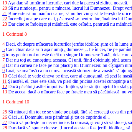
19
Aşa dar, să urmărim lucrurile, cari duc la pacea şi zidirea noastră.
20
Să nu nimiceşti, pentru o mîncare, lucrul lui Dumnezeu. Drept vorbind
21
Bine este să nu mănînci carne, să nu bei vin şi să te fereşti de orice 
22
Încredinţarea pe care o ai, păstrează -o pentru tine, înaintea lui Du
23
Dar cine se îndoieşte şi mănîncă, este osîndit, pentrucă nu mănîncă 
1 Corinteni 8
4
Deci, cît despre mîncarea lucrurilor jertfite idolilor, ştim că în lume
5
Căci chiar dacă ar fi aşa numiţi ,,dumnezei„, fie în cer, fie pe pămînt
6
totuş pentru noi nu este decît un singur Dumnezeu: Tatăl, dela care vin 
7
Dar nu toţi au cunoştinţa aceasta. Ci unii, fiind obicinuiţi pînă acum cu
8
Dar nu carnea ne face pe noi plăcuţi lui Dumnezeu: nu cîştigăm ni
9
Luaţi seama însă ca nu cumva această slobozenie a voastră să ajungă o
10
Căci dacă te vede cineva pe tine, care ai cunoştinţă, că şezi la masă î
11
Şi astfel, el, care este slab, va pieri din pricina acestei cunoştinţe a t
12
Dacă păcătuiţi astfel împotriva fraţilor, şi le răniţi cugetul lor slab, 
13
De aceea, dacă o mîncare face pe fratele meu să păcătuiască, nu voi
1 Corinteni 10
25
Să mîncaţi din tot ce se vinde pe piaţă, fără să cercetaţi ceva din pr
26
Căci ,,al Domnului este pămîntul şi tot ce cuprinde el.„
27
Dacă vă pofteşte un necredincios la o masă, şi voiţi să vă duceţi, să 
28
Dar dacă vă spune cineva: ,,Lucrul acesta a fost jertfit idolilor„, să 