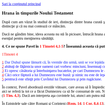
Sari la conținutul principal
Hrana în timpurile Noului Testament
După cum am văzut în studiul de ieri, distincţia dintre hrana curată 
distincţie şi că nu mai contează ce mâncăm.
Dacă ne gândim bine, ideea aceasta nu stă în picioare, întrucât hrana 
esenţial pentru menţinerea sănătăţii.
4. Ce ne spune Pavel în
1 Timotei 4,1-5
? Înseamnă aceasta că pu
1Timotei 4
1
Dar Duhul spune lămurit că, în vremile din urmă, unii se vor lepăda de
2
abătuţi de făţărnicia unor oameni cari vorbesc minciuni, însemnaţi cu 
3
Ei opresc căsătoria şi întrebuinţarea bucatelor, pe cari Dumnezeu le -
4
Căci orice făptură a lui Dumnezeu este bună: şi nimic nu este de lepă
5
pentrucă este sfinţit prin Cuvîntul lui Dumnezeu şi prin rugăciune.
În context, Pavel abordează ereziile viitoare, care aveau să îi împiedi
aici se referă la tot ce a făcut Dumnezeu ca să fie consumat de om. Nu
(
1 Tim. 4,3
). Dacă am interpreta aşa cuvintele lui, atunci am putea m
În Epistolele sale către Romani şi Corinteni (
Rom. 14
;
1 Cor. 8,4-13
;