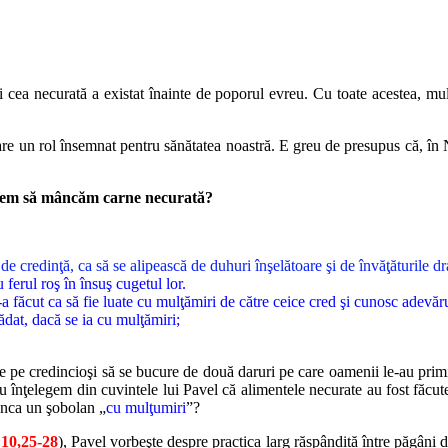
şi cea necurată a existat înainte de poporul evreu. Cu toate acestea, mu
are un rol însemnat pentru sănătatea noastră. E greu de presupus că, în
tem să mâncăm carne necurată?
 credinţă, ca să se alipească de duhuri înşelătoare şi de învăţăturile dra
ferul roş în însuş cugetul lor.
a făcut ca să fie luate cu mulţămiri de către ceice cred şi cunosc adevăru
dat, dacă se ia cu mulţămiri;
ce pe credincioşi să se bucure de două daruri pe care oamenii le-au prim
 înţelegem din cuvintele lui Pavel că alimentele necurate au fost făcut
ânca un şobolan „
cu mulţumiri
”?
10,25-28
), Pavel vorbeşte despre practica larg răspândită între păgâni d