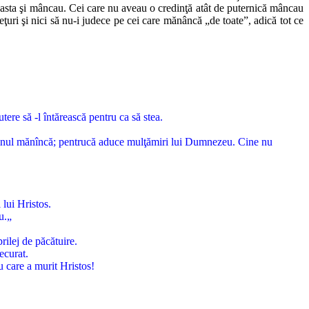
ceasta şi mâncau. Cei care nu aveau o credinţă atât de puternică mâncau
ţuri şi nici să nu-i judece pe cei care mănâncă „de toate”, adică tot ce
tere să -l întărească pentru ca să stea.
omnul mănîncă; pentrucă aduce mulţămiri lui Dumnezeu. Cine nu
 lui Hristos.
u.„
rilej de păcătuire.
ecurat.
u care a murit Hristos!