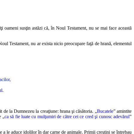
lţi oameni susţin astăzi că, în Noul Testament, nu se mai face această
 Noul Testament, nu ar exista nicio preocupare faţă de hrană, elementul
cilor,
l.
it de la Dumnezeu la creaţiune: hrana şi căsătoria. „
Bucatele
” amintite
e „
ca să fie luate cu mulţumiri de către cei ce cred şi cunosc adevărul
”
e a le aduce idolilor în dar carne de animale. Primii creştini se întrebau