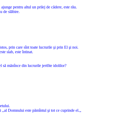
ajunge pentru altul un prilej de cădere, este rău.
u de slăbire.
s, prin care sînt toate lucrurile şi prin El şi noi.
ste slab, este întinat.
 să mănînce din lucrurile jertfite idolilor?
etului.
ci ,,al Domnului este pămîntul şi tot ce cuprinde el.„