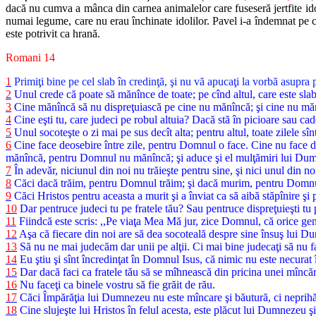
dacă nu cumva a mânca din carnea animalelor care fuseseră jertfite ido
numai legume, care nu erau închinate idolilor. Pavel i-a îndemnat pe ce
este potrivit ca hrană.
Romani 14
1
Primiţi bine pe cel slab în credinţă, şi nu vă apucaţi la vorbă asupra 
2
Unul crede că poate să mănînce de toate; pe cînd altul, care este sla
3
Cine mănîncă să nu dispreţuiască pe cine nu mănîncă; şi cine nu măn
4
Cine eşti tu, care judeci pe robul altuia? Dacă stă în picioare sau cade
5
Unul socoteşte o zi mai pe sus decît alta; pentru altul, toate zilele sînt
6
Cine face deosebire între zile, pentru Domnul o face. Cine nu face
mănîncă, pentru Domnul nu mănîncă; şi aduce şi el mulţămiri lui Du
7
În adevăr, niciunul din noi nu trăieşte pentru sine, şi nici unul din n
8
Căci dacă trăim, pentru Domnul trăim; şi dacă murim, pentru Domnul
9
Căci Hristos pentru aceasta a murit şi a înviat ca să aibă stăpînire şi p
10
Dar pentruce judeci tu pe fratele tău? Sau pentruce dispreţuieşti tu p
11
Fiindcă este scris: ,,Pe viaţa Mea Mă jur, zice Domnul, că orice ge
12
Aşa că fiecare din noi are să dea socoteală despre sine însuş lui 
13
Să nu ne mai judecăm dar unii pe alţii. Ci mai bine judecaţi să nu fac
14
Eu ştiu şi sînt încredinţat în Domnul Isus, că nimic nu este necurat î
15
Dar dacă faci ca fratele tău să se mîhnească din pricina unei mîncăr
16
Nu faceţi ca binele vostru să fie grăit de rău.
17
Căci Împărăţia lui Dumnezeu nu este mîncare şi băutură, ci neprihăn
18
Cine slujeşte lui Hristos în felul acesta, este plăcut lui Dumnezeu şi