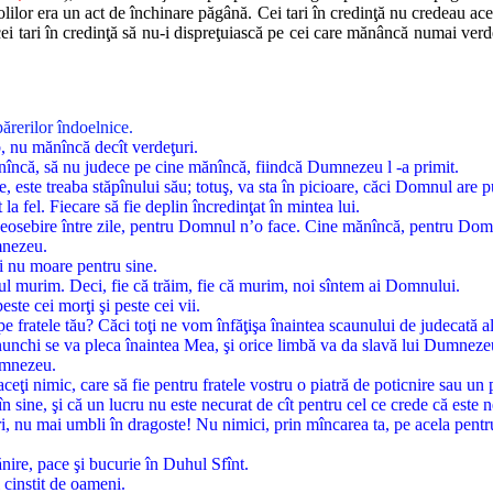
lilor era un act de închinare păgână. Cei tari în credinţă nu credeau a
i tari în credinţă să nu-i dispreţuiască pe cei care mănâncă numai verde
părerilor îndoelnice.
b, nu mănîncă decît verdeţuri.
încă, să nu judece pe cine mănîncă, fiindcă Dumnezeu l -a primit.
, este treaba stăpînului său; totuş, va sta în picioare, căci Domnul are pu
 la fel. Fiecare să fie deplin încredinţat în mintea lui.
 deosebire între zile, pentru Domnul n’o face. Cine mănîncă, pentru D
mnezeu.
oi nu moare pentru sine.
 murim. Deci, fie că trăim, fie că murim, noi sîntem ai Domnului.
este cei morţi şi peste cei vii.
e fratele tău? Căci toţi ne vom înfăţişa înaintea scaunului de judecată al
nunchi se va pleca înaintea Mea, şi orice limbă va da slavă lui Dumneze
Dumnezeu.
eţi nimic, care să fie pentru fratele vostru o piatră de poticnire sau un p
n sine, şi că un lucru nu este necurat de cît pentru cel ce crede că este n
i, nu mai umbli în dragoste! Nu nimici, prin mîncarea ta, pe acela pentr
ire, pace şi bucurie în Duhul Sfînt.
 cinstit de oameni.