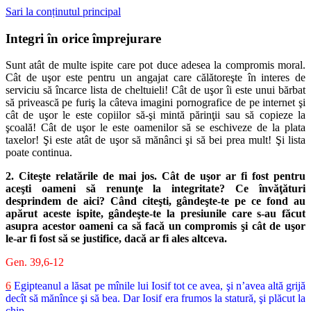
Sari la conținutul principal
Integri în orice împrejurare
Sunt atât de multe ispite care pot duce adesea la compromis moral.
Cât de uşor este pentru un angajat care călătoreşte în interes de
serviciu să încarce lista de cheltuieli! Cât de uşor îi este unui bărbat
să privească pe furiş la câteva imagini pornografice de pe internet şi
cât de uşor le este copiilor să-şi mintă părinţii sau să copieze la
şcoală! Cât de uşor le este oamenilor să se eschiveze de la plata
taxelor! Şi este atât de uşor să mănânci şi să bei prea mult! Şi lista
poate continua.
2. Citeşte relatările de mai jos. Cât de uşor ar fi fost pentru
aceşti oameni să renunţe la integritate? Ce învăţături
desprindem de aici? Când citeşti, gândeşte-te pe ce fond au
apărut aceste ispite, gândeşte-te la presiunile care s-au făcut
asupra acestor oameni ca să facă un compromis şi cât de uşor
le-ar fi fost să se justifice, dacă ar fi ales altceva.
Gen. 39,6-12
6
Egipteanul a lăsat pe mînile lui Iosif tot ce avea, şi n’avea altă grijă
decît să mănînce şi să bea. Dar Iosif era frumos la statură, şi plăcut la
chip.