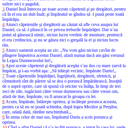
sufere nici o pagubă.
3
Daniel însă întrecea pe toate aceste căpetenii şi pe dregători, pentru
că în el era un duh înalt; şi împăratul se gîndea să -l pună peste toată
împărăţia.
4
Atunci căpeteniile şi dregătorii au căutat să afle ceva asupra lui
Daniel, ca să -l pîrască în ce privea treburile împărăţiei. Dar n’au
putut să găsească nimic, niciun lucru vrednic de mustrare, pentrucă
el era credincios, şi nu se găsea nici o greşală la el şi niciun lucru
rău.
5
Atunci oamenii aceştia au zis: ,,Nu vom găsi niciun cuvînt de
plîngere împotriva acestui Daniel, afară numai dacă am găsi vreunul
în Legea Dumnezeului lui!„
6
Apoi aceste căpetenii şi dregătorii aceştia s’au dus cu mare zarvă la
împărat, şi i-au vorbit aşa: ,,Să trăieşti vecinic, împărate Dariu!„
7
Toate căpeteniile împărăţiei, îngrijitorii, dregătorii, sfetnicii, şi
cîrmuitorii sînt de părere să se dea o poruncă împărătească, însoţită
de o aspră oprire, care să spună că oricine va înălţa, în timp de trei
zeci de zile, rugăciuni către vreun dumnezeu sau către vreun om,
afară de tine, împărate, va fi aruncat în groapa cu lei.
8
Acum, împărate, întăreşte oprirea, şi iscăleşte porunca aceasta,
pentru ca să nu se poată schimba, după legea Mezilor şi Perşilor,
care, odată dată, rămîne neschimbată.„
9
În urma celor de mai sus, împăratul Dariu a scris porunca şi
oprirea.
10
Cînd a aflat Daniel că s’a iscălit porunca, a intrat în casa lui, unde