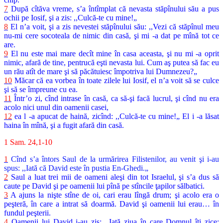
7
După cîtăva vreme, s’a întîmplat că nevasta stăpînului său a pus
ochii pe Iosif, şi a zis: ,,Culcă-te cu mine!„
8
El n’a voit, şi a zis nevestei stăpînului său: ,,Vezi că stăpînul meu
nu-mi cere socoteala de nimic din casă, şi mi -a dat pe mînă tot ce
are.
9
El nu este mai mare decît mine în casa aceasta, şi nu mi -a oprit
nimic, afară de tine, pentrucă eşti nevasta lui. Cum aş putea să fac eu
un rău atît de mare şi să păcătuiesc împotriva lui Dumnezeu?„
10
Măcar că ea vorbea în toate zilele lui Iosif, el n’a voit să se culce
şi să se împreune cu ea.
11
Într’o zi, cînd intrase în casă, ca să-şi facă lucrul, şi cînd nu era
acolo nici unul din oamenii casei,
12
ea l -a apucat de haină, zicînd: ,,Culcă-te cu mine!„ El i -a lăsat
haina în mînă, şi a fugit afară din casă.
1 Sam. 24,1-10
1
Cînd s’a întors Saul de la urmărirea Filistenilor, au venit şi i-au
spus: ,,Iată că David este în pustia En-Ghedi.„
2
Saul a luat trei mii de oameni aleşi din tot Israelul, şi s’a dus să
caute pe David şi pe oamenii lui pînă pe stîncile ţapilor sălbatici.
3
A ajuns la nişte stîne de oi, cari erau lîngă drum; şi acolo era o
peşteră, în care a intrat să doarmă. David şi oamenii lui erau… în
fundul peşterii.
4
Oamenii lui David i-au zis: ,,Iată ziua în care Domnul îţi zice: