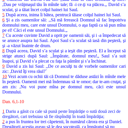
,Dau pe vrăjmaşul tău în mînile tale; fă -i ce-ţi va plăcea.„ David s’a
sculat, şi a tăiat încet colţul hainei lui Saul.
5
După aceea, inima îi bătea, pentrucă tăiase colţul hainei lui Saul.
6
Şi a zis oamenilor săi: ,,Să mă ferească Domnul să fac împotriva
domnului meu, care este unsul Domnului, o aşa faptă ca să pun mîna
pe el! Căci el este unsul Domnului.„
7
Cu aceste cuvinte David a oprit pe oamenii săi, şi i -a împedecat să
se arunce asupra lui Saul. Apoi Saul s’a sculat să iasă din peşteră, şi
şi -a văzut înainte de drum.
8
După aceea, David s’a sculat şi a ieşit din peşteră. El a început să
strige atunci după Saul: ,,Împărate, domnul meu!„ Saul s’a suit
înapoi, şi David s’a plecat cu faţa la pămînt şi s’a închinat.
9
David a zis lui Saul: ,,De ce asculţi tu de vorbele oamenilor cari
zic: ,David îţi vrea răul?`
10
Vezi acum cu ochii tăi că Domnul te dăduse astăzi în mînile mele
în peşteră. Oamenii mei mă îndemnau să te omor; dar te-am cruţat, şi
am zis: ,Nu voi pune mîna pe domnul meu, căci este unsul
Domnului.
Dan. 6,1-10
1
Dariu a găsit cu cale să pună peste împărăţie o sută două zeci de
dregători, cari trebuiau să fie răspîndiţi în toată împărăţia;
2
a pus în fruntea lor trei căpetenii, în numărul cărora era şi Daniel.
Dregătorii aceştia aveau să le dea socoteală, ca împăratul să nu