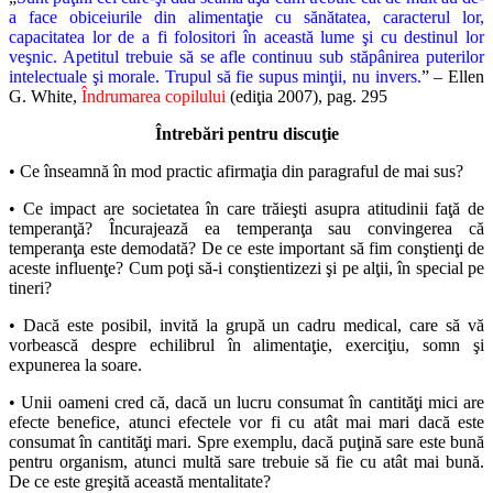
a face obiceiurile din alimentaţie cu sănătatea, caracterul lor,
capacitatea lor de a fi folositori în această lume şi cu destinul lor
veşnic. Apetitul trebuie să se afle continuu sub stăpânirea puterilor
intelectuale şi morale. Trupul să fie supus minţii, nu invers.
” – Ellen
G. White,
Îndrumarea copilului
(ediţia 2007), pag. 295
Întrebări pentru discuţie
• Ce înseamnă în mod practic afirmaţia din paragraful de mai sus?
• Ce impact are societatea în care trăieşti asupra atitudinii faţă de
temperanţă? Încurajează ea temperanţa sau convingerea că
temperanţa este demodată? De ce este important să fim conştienţi de
aceste influenţe? Cum poţi să-i conştientizezi şi pe alţii, în special pe
tineri?
• Dacă este posibil, invită la grupă un cadru medical, care să vă
vorbească despre echilibrul în alimentaţie, exerciţiu, somn şi
expunerea la soare.
• Unii oameni cred că, dacă un lucru consumat în cantităţi mici are
efecte benefice, atunci efectele vor fi cu atât mai mari dacă este
consumat în cantităţi mari. Spre exemplu, dacă puţină sare este bună
pentru organism, atunci multă sare trebuie să fie cu atât mai bună.
De ce este greşită această mentalitate?