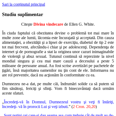
Sari la conținutul principal
Studiu suplimentar
Citeşte
Divina vindecare
de Ellen G. White.
În ciuda faptului că obezitatea devine o problemă tot mai mare în
multe zone ale lumii, lăcomia este încurajată şi acceptată. Din cauza
alimentaţiei, a obezităţii şi a lipsei de exerciţiu, diabetul de tip 2 este
tot mai frecvent, afectându-i chiar şi pe adolescenţi. Dependenţa de
internet şi de pornografie a stat la originea unor cazuri inimaginabile
de violenţă şi abuz sexual. Tutunul continuă să reprezinte la nivel
mondial singura şi cea mai mare cauză a decesului a peste 5
milioane de persoane anual. Au fost scrise avertizări pe pachetele de
ţigări, însă majoritatea oamenilor nu ţin cont de ele. Informarea nu
are rol preventiv, dacă nu acţionăm în conformitate cu ea.
Dumnezeu ne-a dat, pe multe căi, îndrumări solide ca să putem să
fim sănătoşi, fericiţi şi sfinţi. Vom fi binecuvântaţi dacă urmăm
aceste sfaturi.
„
Încredeţi-vă în Domnul, Dumnezeul vostru şi veţi fi întăriţi,
încredeţi- vă în prorocii Lui şi veţi izbuti
.” (
2 Cron. 20,20
)
„
Sunt puţini cei care-şi dau seama aşa cum trebuie cât de mult au de-