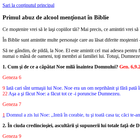
Sari la conținutul principal
Primul abuz de alcool menţionat în Biblie
Ce moştenire vrei să le laşi copiilor tăi? Mai precis, ce amintiri vrei s
În Biblie sunt amintite multe personaje care au lăsat diferite moşteniri – 
Să ne gândim, de pildă, la Noe. El este amintit cel mai adesea pentru f
numai o mână de oameni, toţi membri ai familiei lui. Totuşi, Dumnezeu î
1. Cum şi de ce a căpătat Noe milă înaintea Domnului?
Gen. 6,9.
Geneza 6
9
Iată cari sînt urmaşii lui Noe. Noe era un om neprihănit şi fără pat
22
Aşa a şi făcut Noe: a făcut tot ce -i poruncise Dumnezeu.
Geneza 7
1
Domnul a zis lui Noe: ,,Intră în corabie, tu şi toată casa ta; căci t
2. În ciuda credincioşiei, ascultării şi supunerii lui totale faţă d
Geneza 9