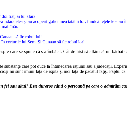
oi fraţi ai lui afară.
dăratelea şi au acoperit goliciunea tatălui lor; fiindcă feţele le erau în
l mai tînăr.
Canaan să fie robul lui!
 în corturile lui Sem, Şi Canaan să fie robul lor!„
despre care se spune că s-a îmbătat. Cât de trist să aflăm că un bărbat 
i de substanţe care pot duce la întunecarea raţiunii sau a judecăţii. Expe
ncioşi nu sunt imuni faţă de ispită şi nici faţă de păcatul făţiş. Faptul 
de un fel sau altul? Este dureros când o persoană pe care o admirăm 