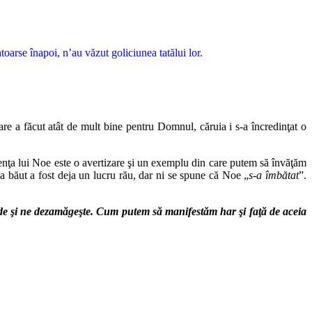
toarse înapoi, n’au văzut goliciunea tatălui lor.
care a făcut atât de mult bine pentru Domnul, căruia i s-a încredinţat o
rienţa lui Noe este o avertizare şi un exemplu din care putem să învăţăm
că a băut a fost deja un lucru rău, dar ni se spune că Noe „
s-a îmbăta
t
”.
cade şi ne dezamăgeşte. Cum putem să manifestăm har şi faţă de aceia