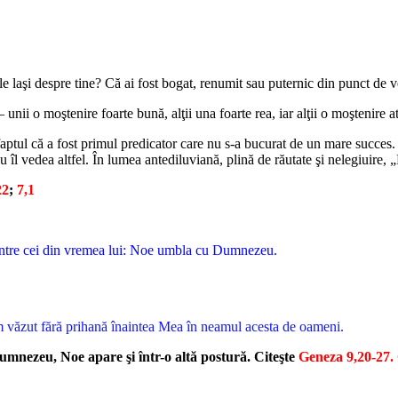
ă le laşi despre tine? Că ai fost bogat, renumit sau puternic din punct de
unii o moştenire foarte bună, alţii una foarte rea, iar alţii o moştenire at
aptul că a fost primul predicator care nu s-a bucurat de un mare succes. 
l vedea altfel. În lumea antediluviană, plină de răutate şi nelegiuire, „
22
;
7,1
ă între cei din vremea lui: Noe umbla cu Dumnezeu.
e-am văzut fără prihană înaintea Mea în neamul acesta de oameni.
e Dumnezeu, Noe apare şi într-o altă postură. Citeşte
Geneza 9,20-27.