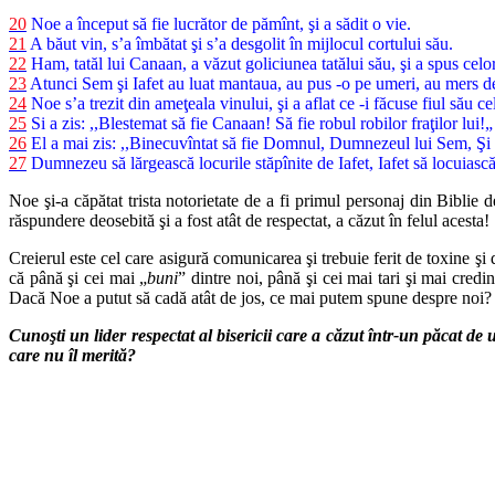
20
Noe a început să fie lucrător de pămînt, şi a sădit o vie.
21
A băut vin, s’a îmbătat şi s’a desgolit în mijlocul cortului său.
22
Ham, tatăl lui Canaan, a văzut goliciunea tatălui său, şi a spus celor d
23
Atunci Sem şi Iafet au luat mantaua, au pus -o pe umeri, au mers dea’n
24
Noe s’a trezit din ameţeala vinului, şi a aflat ce -i făcuse fiul său ce
25
Si a zis: ,,Blestemat să fie Canaan! Să fie robul robilor fraţilor lui!„
26
El a mai zis: ,,Binecuvîntat să fie Domnul, Dumnezeul lui Sem, Şi 
27
Dumnezeu să lărgească locurile stăpînite de Iafet, Iafet să locuiască
Noe şi-a căpătat trista notorietate de a fi primul personaj din Biblie 
răspundere deosebită şi a fost atât de respectat, a căzut în felul acesta!
Creierul este cel care asigură comunicarea şi trebuie ferit de toxine ş
că până şi cei mai „
buni
” dintre noi, până şi cei mai tari şi mai credi
Dacă Noe a putut să cadă atât de jos, ce mai putem spune despre noi?
Cunoşti un lider respectat al bisericii care a căzut într-un păcat 
care nu îl merită?