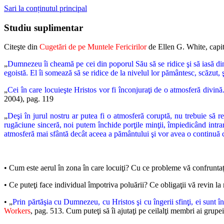
Sari la conținutul principal
Studiu suplimentar
Citeşte din
Cugetări de pe Muntele Fericirilor
de Ellen G. White, capit
„
Dumnezeu îi cheamă pe cei din poporul Său să se ridice şi să iasă din at
egoistă. El îi somează să se ridice de la nivelul lor pământesc, scăzut, şi
„
Cei în care locuieşte Hristos vor fi înconjuraţi de o atmosferă divin
2004), pag. 119
„
Deşi în jurul nostru ar putea fi o atmosferă coruptă, nu trebuie să r
rugăciune sinceră, noi putem închide porţile minţii, împiedicând intra
atmosferă mai sfântă decât aceea a pământului şi vor avea o continuă
• Cum este aerul în zona în care locuiţi? Cu ce probleme vă confruntaţ
• Ce puteţi face individual împotriva poluării? Ce obligaţii vă revin la 
• „
Prin părtăşia cu Dumnezeu, cu Hristos şi cu îngerii sfinţi, ei sunt î
Workers
, pag. 513. Cum puteţi să îi ajutaţi pe ceilalţi membri ai grupei