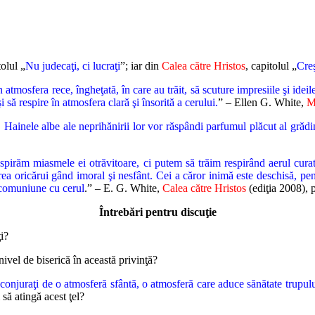
olul „
Nu judecaţi, ci lucraţi
”; iar din
Calea către Hristos
, capitolul „
Creş
mosfera rece, îngheţată, în care au trăit, să scuture impresiile şi ideile c
 să respire în atmosfera clară şi însorită a cerului.
” – Ellen G. White,
M
ă. Hainele albe ale neprihănirii lor vor răspândi parfumul plăcut al grăd
espirăm miasmele ei otrăvitoare, ci putem să trăim respirând aerul curat
rea oricărui gând imoral şi nesfânt. Cei a căror inimă este deschisă, p
 comuniune cu cerul
.” – E. G. White,
Calea către Hristos
(ediţia 2008), 
Întrebări pentru discuţie
i?
nivel de biserică în această privinţă?
nconjuraţi de o atmosferă sfântă, o atmosferă care aduce sănătate trupului
 să atingă acest ţel?