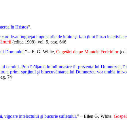
terea în Hristos
”.
are le-au îngheţat impulsurile de iubire şi i-au ţinut într-o inactivitate
ărturii
(ediţia 1998), vol. 5, pag. 646
inii Domnului.
” – E. G. White,
Cugetări de pe Muntele Fericirilor
(ed.
 al cerului. Prin înălţarea inimii noastre în prezenţa lui Dumnezeu, în
entru a primi sprijinul şi binecuvântarea lui Dumnezeu vor umbla într-o
pag. 74
, vigoare intelectului şi bucurie sufletului.
” – Ellen G. White,
Gospel