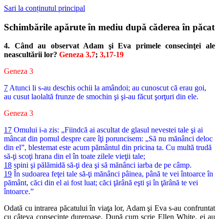
Sari la conținutul principal
Schimbările apărute în mediu după căderea în păcat
4. Când au observat Adam şi Eva primele consecinţei ale
neascultării lor?
Geneza 3,7
;
3,17-19
Geneza 3
7
Atunci li s-au deschis ochii la amândoi; au cunoscut că erau goi,
au cusut laolaltă frunze de smochin şi şi-au făcut şorţuri din ele.
Geneza 3
17
Omului i-a zis: „Fiindcă ai ascultat de glasul nevestei tale şi ai
mâncat din pomul despre care îţi poruncisem: „Să nu mănânci deloc
din el”, blestemat este acum pământul din pricina ta. Cu multă trudă
să-ţi scoţi hrana din el în toate zilele vieţii tale;
18
spini şi pălămidă să-ţi dea şi să mănânci iarba de pe câmp.
19
În sudoarea feţei tale să-ţi mănânci pâinea, până te vei întoarce în
pământ, căci din el ai fost luat; căci ţărână eşti şi în ţărână te vei
întoarce.”
Odată cu intrarea păcatului în viaţa lor, Adam şi Eva s-au confruntat
cu câteva consecinţe dureroase. După cum scrie Ellen White, ei au