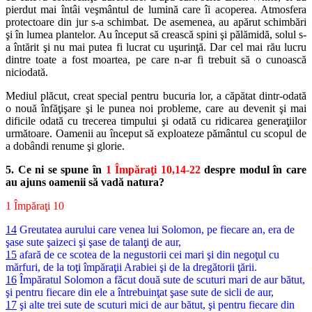
pierdut mai întâi veşmântul de lumină care îi acoperea. Atmosfera
protectoare din jur s-a schimbat. De asemenea, au apărut schimbări
şi în lumea plantelor. Au început să crească spini şi pălămidă, solul s-
a întărit şi nu mai putea fi lucrat cu uşurinţă. Dar cel mai rău lucru
dintre toate a fost moartea, pe care n-ar fi trebuit să o cunoască
niciodată.
Mediul plăcut, creat special pentru bucuria lor, a căpătat dintr-odată
o nouă înfăţişare şi le punea noi probleme, care au devenit şi mai
dificile odată cu trecerea timpului şi odată cu ridicarea generaţiilor
următoare. Oamenii au început să exploateze pământul cu scopul de
a dobândi renume şi glorie.
5. Ce ni se spune în
1 Împăraţi 10,14-22
despre modul în care
au ajuns oamenii să vadă natura?
1 Împăraţi 10
14
Greutatea aurului care venea lui Solomon, pe fiecare an, era de
şase sute şaizeci şi şase de talanţi de aur,
15
afară de ce scotea de la negustorii cei mari şi din negoţul cu
mărfuri, de la toţi împăraţii Arabiei şi de la dregătorii ţării.
16
Împăratul Solomon a făcut două sute de scuturi mari de aur bătut,
şi pentru fiecare din ele a întrebuinţat şase sute de sicli de aur,
17
şi alte trei sute de scuturi mici de aur bătut, şi pentru fiecare din