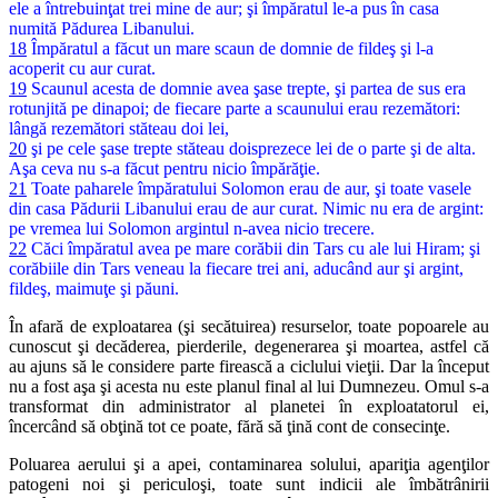
ele a întrebuinţat trei mine de aur; şi împăratul le-a pus în casa
numită Pădurea Libanului.
18
Împăratul a făcut un mare scaun de domnie de fildeş şi l-a
acoperit cu aur curat.
19
Scaunul acesta de domnie avea şase trepte, şi partea de sus era
rotunjită pe dinapoi; de fiecare parte a scaunului erau rezemători:
lângă rezemători stăteau doi lei,
20
şi pe cele şase trepte stăteau doisprezece lei de o parte şi de alta.
Aşa ceva nu s-a făcut pentru nicio împărăţie.
21
Toate paharele împăratului Solomon erau de aur, şi toate vasele
din casa Pădurii Libanului erau de aur curat. Nimic nu era de argint:
pe vremea lui Solomon argintul n-avea nicio trecere.
22
Căci împăratul avea pe mare corăbii din Tars cu ale lui Hiram; şi
corăbiile din Tars veneau la fiecare trei ani, aducând aur şi argint,
fildeş, maimuţe şi păuni.
În afară de exploatarea (şi secătuirea) resurselor, toate popoarele au
cunoscut şi decăderea, pierderile, degenerarea şi moartea, astfel că
au ajuns să le considere parte firească a ciclului vieţii. Dar la început
nu a fost aşa şi acesta nu este planul final al lui Dumnezeu. Omul s-a
transformat din administrator al planetei în exploatatorul ei,
încercând să obţină tot ce poate, fără să ţină cont de consecinţe.
Poluarea aerului şi a apei, contaminarea solului, apariţia agenţilor
patogeni noi şi periculoşi, toate sunt indicii ale îmbătrânirii