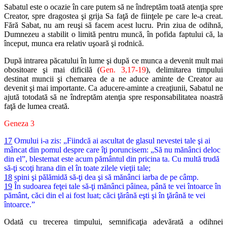
Sabatul este o ocazie în care putem să ne îndreptăm toată atenţia spre
Creator, spre dragostea şi grija Sa faţă de fiinţele pe care le-a creat.
Fără Sabat, nu am reuşi să facem acest lucru. Prin ziua de odihnă,
Dumnezeu a stabilit o limită pentru muncă, în pofida faptului că, la
început, munca era relativ uşoară şi rodnică.
După intrarea păcatului în lume şi după ce munca a devenit mult mai
obositoare şi mai dificilă (
Gen. 3,17-19
), delimitarea timpului
destinat muncii şi chemarea de a ne aduce aminte de Creator au
devenit şi mai importante. Ca aducere-aminte a creaţiunii, Sabatul ne
ajută totodată să ne îndreptăm atenţia spre responsabilitatea noastră
faţă de lumea creată.
Geneza 3
17
Omului i-a zis: „Fiindcă ai ascultat de glasul nevestei tale şi ai
mâncat din pomul despre care îţi poruncisem: „Să nu mănânci deloc
din el”, blestemat este acum pământul din pricina ta. Cu multă trudă
să-ţi scoţi hrana din el în toate zilele vieţii tale;
18
spini şi pălămidă să-ţi dea şi să mănânci iarba de pe câmp.
19
În sudoarea feţei tale să-ţi mănânci pâinea, până te vei întoarce în
pământ, căci din el ai fost luat; căci ţărână eşti şi în ţărână te vei
întoarce.”
Odată cu trecerea timpului, semnificaţia adevărată a odihnei