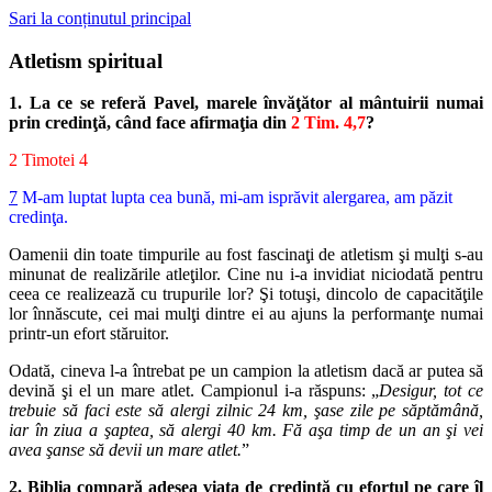
Sari la conținutul principal
Atletism spiritual
1. La ce se referă Pavel, marele învăţător al mântuirii numai
prin credinţă, când face afirmaţia din
2 Tim. 4,7
?
2 Timotei 4
7
M-am luptat lupta cea bună, mi-am isprăvit alergarea, am păzit
credinţa.
Oamenii din toate timpurile au fost fascinaţi de atletism şi mulţi s-au
minunat de realizările atleţilor. Cine nu i-a invidiat niciodată pentru
ceea ce realizează cu trupurile lor? Şi totuşi, dincolo de capacităţile
lor înnăscute, cei mai mulţi dintre ei au ajuns la performanţe numai
printr-un efort stăruitor.
Odată, cineva l-a întrebat pe un campion la atletism dacă ar putea să
devină şi el un mare atlet. Campionul i-a răspuns: „
Desigur, tot ce
trebuie să faci este să alergi zilnic 24 km, şase zile pe săptămână,
iar în ziua a şaptea, să alergi 40 km. Fă aşa timp de un an şi vei
avea şanse să devii un mare atlet.
”
2. Biblia compară adesea viaţa de credinţă cu efortul pe care îl