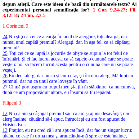
depun atleţii. Care este ideea de bază din următoarele texte? Ai
experimentat personal semnificaţia lor?
1 Cor. 9,24-27
;
Fil.
3,12-14
;
2 Tim. 2,3-5
1 Corinteni 9
24
Nu ştiţi că cei ce aleargă în locul de alergare, toţi aleargă, dar
numai unul capătă premiul? Alergaţi, dar, în aşa fel, ca să căpătaţi
premiul!
25
Toţi cei ce se luptă la jocurile de obşte se supun la tot felul de
înfrânări. Şi ei fac lucrul acesta ca să capete o cunună care se poate
veşteji: noi să facem lucrul acesta pentru o cunună care nu se poate
veşteji.
26
Eu deci alerg, dar nu ca şi cum n-aş şti încotro alerg. Mă lupt cu
pumnul, dar nu ca unul care loveşte în vânt.
27
Ci mă port aspru cu trupul meu şi-l ţin în stăpânire, ca nu cumva,
după ce am propovăduit altora, eu însumi să fiu lepădat.
Filipeni 3
12
Nu că am şi câştigat premiul sau că am şi ajuns desăvârşit; dar
alerg înainte, căutând să-l apuc, întrucât şi eu am fost apucat de
Hristos Isus.
13
Fraţilor, eu nu cred că l-am apucat încă; dar fac un singur lucru:
uitând ce este în urma mea şi aruncându-mă spre ce este înainte,