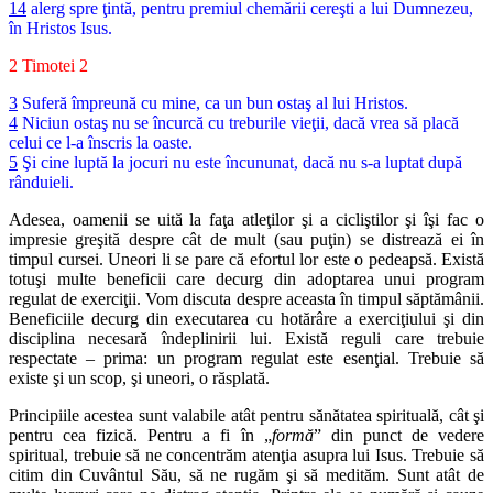
14
alerg spre ţintă, pentru premiul chemării cereşti a lui Dumnezeu,
în Hristos Isus.
2 Timotei 2
3
Suferă împreună cu mine, ca un bun ostaş al lui Hristos.
4
Niciun ostaş nu se încurcă cu treburile vieţii, dacă vrea să placă
celui ce l-a înscris la oaste.
5
Şi cine luptă la jocuri nu este încununat, dacă nu s-a luptat după
rânduieli.
Adesea, oamenii se uită la faţa atleţilor şi a cicliştilor şi îşi fac o
impresie greşită despre cât de mult (sau puţin) se distrează ei în
timpul cursei. Uneori li se pare că efortul lor este o pedeapsă. Există
totuşi multe beneficii care decurg din adoptarea unui program
regulat de exerciţii. Vom discuta despre aceasta în timpul săptămânii.
Beneficiile decurg din executarea cu hotărâre a exerciţiului şi din
disciplina necesară îndeplinirii lui. Există reguli care trebuie
respectate – prima: un program regulat este esenţial. Trebuie să
existe şi un scop, şi uneori, o răsplată.
Principiile acestea sunt valabile atât pentru sănătatea spirituală, cât şi
pentru cea fizică. Pentru a fi în „
formă
” din punct de vedere
spiritual, trebuie să ne concentrăm atenţia asupra lui Isus. Trebuie să
citim din Cuvântul Său, să ne rugăm şi să medităm. Sunt atât de