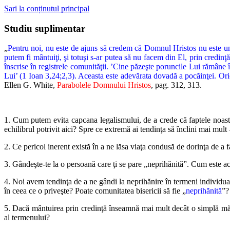
Sari la conținutul principal
Studiu suplimentar
„
Pentru noi, nu este de ajuns să credem că Domnul Hristos nu este un î
putem fi mântuiţi, şi totuşi s-ar putea să nu facem din El, prin credin
înscrise în registrele comunităţii. ’Cine păzeşte poruncile Lui rămâne 
Lui’ (1 Ioan 3,24;2,3). Aceasta este adevărata dovadă a pocăinţei. Oric
Ellen G. White,
Parabolele Domnului Hristos
, pag. 312, 313.
1. Cum putem evita capcana legalismului, de a crede că faptele noast
echilibrul potrivit aici? Spre ce extremă ai tendinţa să înclini mai mult
2. Ce pericol inerent există în a ne lăsa viaţa condusă de dorinţa de a
3. Gândeşte-te la o persoană care ţi se pare „neprihănită”. Cum este a
4. Noi avem tendinţa de a ne gândi la neprihănire în termeni individual
în ceea ce o priveşte? Poate comunitatea bisericii să fie „
neprihănită
”?
5. Dacă mântuirea prin credinţă înseamnă mai mult decât o simplă mărtur
al termenului?