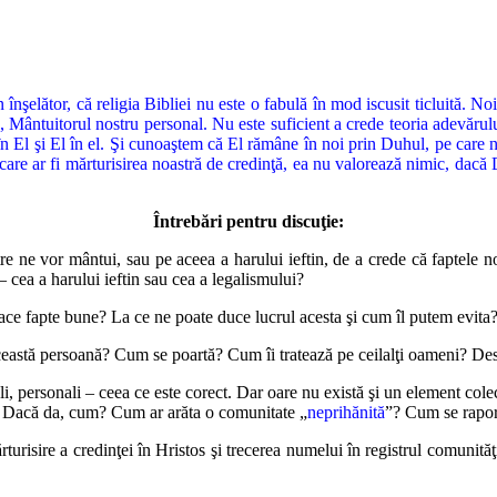
nşelător, că religia Bibliei nu este o fabulă în mod iscusit ticluită. 
ţă, Mântuitorul nostru personal. Nu este suficient a crede teoria adevărul
în El şi El în el. Şi cunoaştem că El rămâne în noi prin Duhul, pe care 
are ar fi mărturisirea noastră de credinţă, ea nu valorează nimic, dacă 
Întrebări pentru discuţie:
re ne vor mântui, sau pe aceea a harului ieftin, de a crede că faptele
 – cea a harului ieftin sau cea a legalismului?
 face fapte bune? La ce ne poate duce lucrul acesta şi cum îl putem evita
ceastă persoană? Cum se poartă? Cum îi tratează pe ceilalţi oameni? Des
i, personali – ceea ce este corect. Dar oare nu există şi un element cole
 Dacă da, cum? Cum ar arăta o comunitate „
neprihănită
”? Cum se raport
isire a credinţei în Hristos şi trecerea numelui în registrul comunităţii