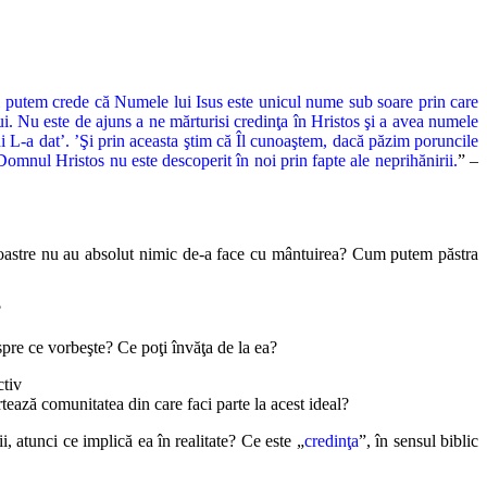
Noi putem crede că Numele lui Isus este unicul nume sub soare prin care
ui. Nu este de ajuns a ne mărturisi credinţa în Hristos şi a avea numele
ni L-a dat’. ’Şi prin aceasta ştim că Îl cunoaştem, dacă păzim poruncile
Domnul Hristos nu este descoperit în noi prin fapte ale neprihănirii.
” –
 noastre nu au absolut nimic de-a face cu mântuirea? Cum putem păstra
?
pre ce vorbeşte? Ce poţi învăţa de la ea?
ctiv
ează comunitatea din care faci parte la acest ideal?
, atunci ce implică ea în realitate? Ce este „
credinţa
”, în sensul biblic