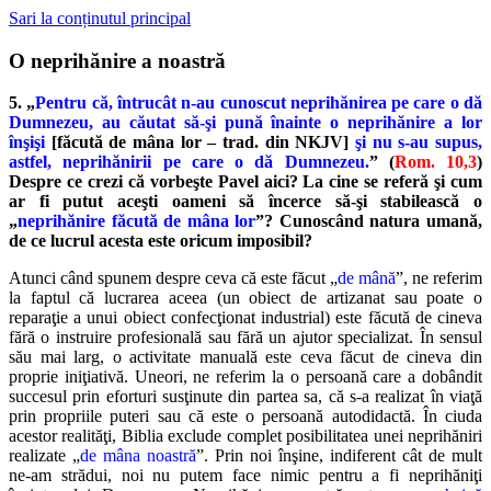
Sari la conținutul principal
O neprihănire a noastră
5. „
Pentru că, întrucât n-au cunoscut neprihănirea pe care o dă
Dumnezeu, au căutat să-şi pună înainte o neprihănire a lor
înşişi
[făcută de mâna lor – trad. din NKJV]
şi nu s-au supus,
astfel, neprihănirii pe care o dă Dumnezeu.
” (
Rom. 10,3
)
Despre ce crezi că vorbeşte Pavel aici? La cine se referă şi cum
ar fi putut aceşti oameni să încerce să-şi stabilească o
„
neprihănire făcută de mâna lor
”? Cunoscând natura umană,
de ce lucrul acesta este oricum imposibil?
Atunci când spunem despre ceva că este făcut „
de mână
”, ne referim
la faptul că lucrarea aceea (un obiect de artizanat sau poate o
reparaţie a unui obiect confecţionat industrial) este făcută de cineva
fără o instruire profesională sau fără un ajutor specializat. În sensul
său mai larg, o activitate manuală este ceva făcut de cineva din
proprie iniţiativă. Uneori, ne referim la o persoană care a dobândit
succesul prin eforturi susţinute din partea sa, că s-a realizat în viaţă
prin propriile puteri sau că este o persoană autodidactă. În ciuda
acestor realităţi, Biblia exclude complet posibilitatea unei neprihăniri
realizate „
de mâna noastră
”. Prin noi înşine, indiferent cât de mult
ne-am strădui, noi nu putem face nimic pentru a fi neprihăniţi