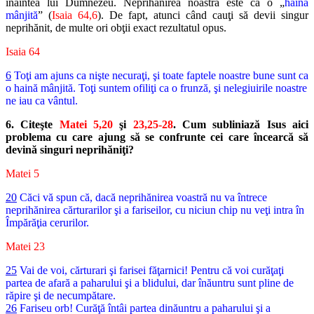
înaintea lui Dumnezeu. Neprihănirea noastră este ca o „
haină
mânjită
” (
Isaia 64,6
). De fapt, atunci când cauţi să devii singur
neprihănit, de multe ori obţii exact rezultatul opus.
Isaia 64
6
Toţi am ajuns ca nişte necuraţi, şi toate faptele noastre bune sunt ca
o haină mânjită. Toţi suntem ofiliţi ca o frunză, şi nelegiuirile noastre
ne iau ca vântul.
6. Citeşte
Matei 5,20
şi
23,25-28
. Cum subliniază Isus aici
problema cu care ajung să se confrunte cei care încearcă să
devină singuri neprihăniţi?
Matei 5
20
Căci vă spun că, dacă neprihănirea voastră nu va întrece
neprihănirea cărturarilor şi a fariseilor, cu niciun chip nu veţi intra în
Împărăţia cerurilor.
Matei 23
25
Vai de voi, cărturari şi farisei făţarnici! Pentru că voi curăţaţi
partea de afară a paharului şi a blidului, dar înăuntru sunt pline de
răpire şi de necumpătare.
26
Fariseu orb! Curăţă întâi partea dinăuntru a paharului şi a