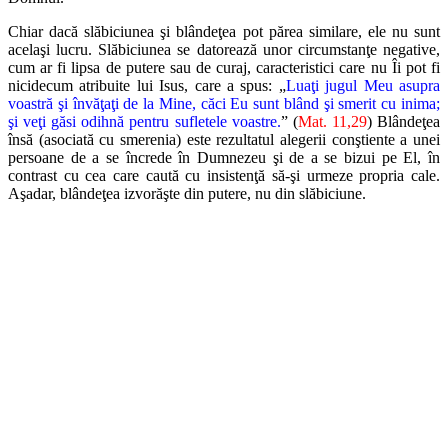
Chiar dacă slăbiciunea şi blândeţea pot părea similare, ele nu sunt
acelaşi lucru. Slăbiciunea se datorează unor circumstanţe negative,
cum ar fi lipsa de putere sau de curaj, caracteristici care nu Îi pot fi
nicidecum atribuite lui Isus, care a spus: „
Luaţi jugul Meu asupra
voastră şi învăţaţi de la Mine, căci Eu sunt blând şi smerit cu inima;
şi veţi găsi odihnă pentru sufletele voastre.
” (
Mat. 11,29
) Blândeţea
însă (asociată cu smerenia) este rezultatul alegerii conştiente a unei
persoane de a se încrede în Dumnezeu şi de a se bizui pe El, în
contrast cu cea care caută cu insistenţă să-şi urmeze propria cale.
Aşadar, blândeţea izvorăşte din putere, nu din slăbiciune.