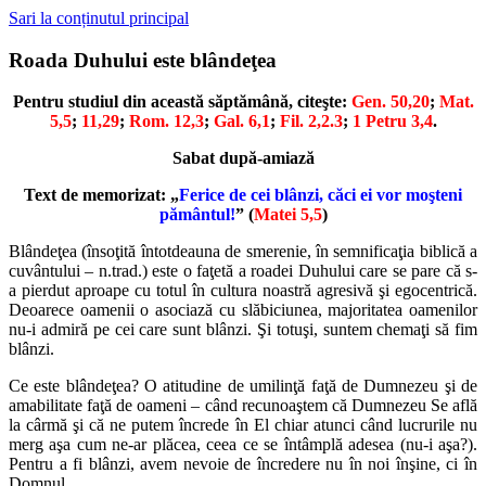
Sari la conținutul principal
Roada Duhului este blândeţea
Pentru studiul din această săptămână, citeşte:
Gen. 50,20
;
Mat.
5,5
;
11,29
;
Rom. 12,3
;
Gal. 6,1
;
Fil. 2,2.3
;
1 Petru 3,4
.
Sabat după-amiază
Text de memorizat: „
Ferice de cei blânzi, căci ei vor moşteni
pământul!
” (
Matei 5,5
)
Blândeţea (însoţită întotdeauna de smerenie, în semnificaţia biblică a
cuvântului – n.trad.) este o faţetă a roadei Duhului care se pare că s-
a pierdut aproape cu totul în cultura noastră agresivă şi egocentrică.
Deoarece oamenii o asociază cu slăbiciunea, majoritatea oamenilor
nu-i admiră pe cei care sunt blânzi. Şi totuşi, suntem chemaţi să fim
blânzi.
Ce este blândeţea? O atitudine de umilinţă faţă de Dumnezeu şi de
amabilitate faţă de oameni – când recunoaştem că Dumnezeu Se află
la cârmă şi că ne putem încrede în El chiar atunci când lucrurile nu
merg aşa cum ne-ar plăcea, ceea ce se întâmplă adesea (nu-i aşa?).
Pentru a fi blânzi, avem nevoie de încredere nu în noi înşine, ci în
Domnul.