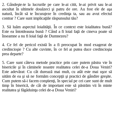
2. Gândeşte-te la lucrurile pe care le-ai citit, le-ai privit sau le-ai
ascultat în ultimele douăzeci şi patru de ore. Au fost ele de aşa
natură, încât să te încurajeze în credinţa ta, sau au avut efectul
contrar ? Care sunt implicaţiile răspunsului tău?
3. Să luăm aspectul loialităţii. În ce context este loialitatea bună?
Este ea întotdeauna bună ? Când a fi loial faţă de cineva poate să
înseamne a nu fi loial faţă de Dumnezeu?
4. Ce fel de pericol există în a fi preocupat în mod exagerat de
credincioşie ? Cu alte cuvinte, în ce fel ai putea duce credincioşia
prea departe?
5. Care sunt câteva metode practice prin care putem păstra vie în
bisericile şi în căminele noastre realitatea celei de-a Doua Veniri?
Este adevărat: Cu cât durează mai mult, cu atât este mai uşor să
uităm de ea şi să ne formăm concepţii şi practici de gândire greşite.
Cum putem să-i facem conştienţi, în special pe cei care sunt de mult
timp în biserică, de cât de important este să păstrăm vii în minte
realitatea şi făgăduinţa celei de-a Doua Veniri?