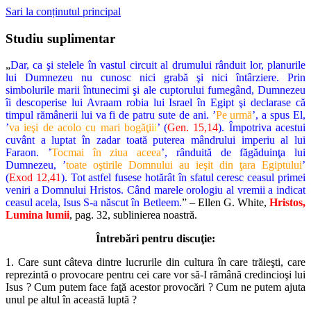
Sari la conținutul principal
Studiu suplimentar
„
Dar, ca şi stelele în vastul circuit al drumului rânduit lor, planurile
lui Dumnezeu nu cunosc nici grabă şi nici întârziere. Prin
simbolurile marii întunecimi şi ale cuptorului fumegând, Dumnezeu
îi descoperise lui Avraam robia lui Israel în Egipt şi declarase că
timpul rămânerii lui va fi de patru sute de ani. ’
Pe urmă
’, a spus El,
’
va ieşi de acolo cu mari bogăţii
i
’ (
Gen. 15,14
). Împotriva acestui
cuvânt a luptat în zadar toată puterea mândrului imperiu al lui
Faraon. ’
Tocmai în ziua aceea
’, rânduită de făgăduinţa lui
Dumnezeu, ’
toate oştirile Domnului au ieşit din ţara Egiptului
’
(
Exod 12,41
). Tot astfel fusese hotărât în sfatul ceresc ceasul primei
veniri a Domnului Hristos. Când marele orologiu al vremii a indicat
ceasul acela, Isus S-a născut în Betleem.
” – Ellen G. White,
Hristos,
Lumina lumii
, pag. 32, sublinierea noastră.
Întrebări pentru discuţie:
1. Care sunt câteva dintre lucrurile din cultura în care trăieşti, care
reprezintă o provocare pentru cei care vor să-I rămână credincioşi lui
Isus ? Cum putem face faţă acestor provocări ? Cum ne putem ajuta
unul pe altul în această luptă ?