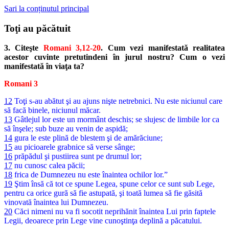
Sari la conținutul principal
Toţi au păcătuit
3. Citeşte
Romani 3,12-20
. Cum vezi manifestată realitatea
acestor cuvinte pretutindeni în jurul nostru? Cum o vezi
manifestată în viaţa ta?
Romani 3
12
Toţi s-au abătut şi au ajuns nişte netrebnici. Nu este niciunul care
să facă binele, niciunul măcar.
13
Gâtlejul lor este un mormânt deschis; se slujesc de limbile lor ca
să înşele; sub buze au venin de aspidă;
14
gura le este plină de blestem şi de amărăciune;
15
au picioarele grabnice să verse sânge;
16
prăpădul şi pustiirea sunt pe drumul lor;
17
nu cunosc calea păcii;
18
frica de Dumnezeu nu este înaintea ochilor lor.”
19
Ştim însă că tot ce spune Legea, spune celor ce sunt sub Lege,
pentru ca orice gură să fie astupată, şi toată lumea să fie găsită
vinovată înaintea lui Dumnezeu.
20
Căci nimeni nu va fi socotit neprihănit înaintea Lui prin faptele
Legii, deoarece prin Lege vine cunoştinţa deplină a păcatului.