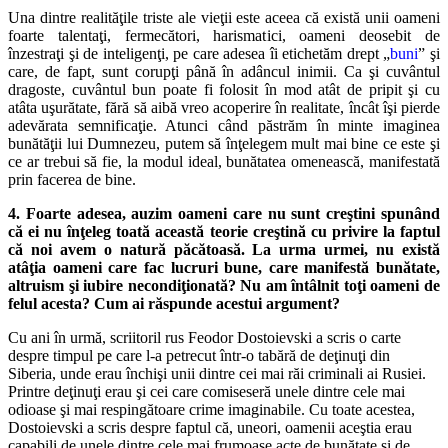
Una dintre realităţile triste ale vieţii este aceea că există unii oameni
foarte talentaţi, fermecători, harismatici, oameni deosebit de
înzestraţi şi de inteligenţi, pe care adesea îi etichetăm drept „
buni
” şi
care, de fapt, sunt corupţi până în adâncul inimii. Ca şi cuvântul
dragoste, cuvântul bun poate fi folosit în mod atât de pripit şi cu
atâta uşurătate, fără să aibă vreo acoperire în realitate, încât îşi pierde
adevărata semnificaţie. Atunci când păstrăm în minte imaginea
bunătăţii lui Dumnezeu, putem să înţelegem mult mai bine ce este şi
ce ar trebui să fie, la modul ideal, bunătatea omenească, manifestată
prin facerea de bine.
4. Foarte adesea, auzim oameni care nu sunt creştini spunând
că ei nu înţeleg toată această teorie creştină cu privire la faptul
că noi avem o natură păcătoasă. La urma urmei, nu există
atâţia oameni care fac lucruri bune, care manifestă bunătate,
altruism şi iubire necondiţionată? Nu am întâlnit toţi oameni de
felul acesta? Cum ai răspunde acestui argument?
Cu ani în urmă, scriitoril rus Feodor Dostoievski a scris o carte
despre timpul pe care l-a petrecut într-o tabără de deţinuţi din
Siberia, unde erau închişi unii dintre cei mai răi criminali ai Rusiei.
Printre deţinuţi erau şi cei care comiseseră unele dintre cele mai
odioase şi mai respingătoare crime imaginabile. Cu toate acestea,
Dostoievski a scris despre faptul că, uneori, oamenii aceştia erau
capabili de unele dintre cele mai frumoase acte de bunătate şi de