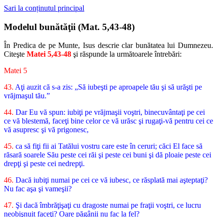
Sari la conținutul principal
Modelul bunătăţii (Mat. 5,43-48)
În Predica de pe Munte, Isus descrie clar bunătatea lui Dumnezeu.
Citeşte
Matei 5,43-48
şi răspunde la următoarele întrebări:
Matei 5
43.
Aţi auzit că s-a zis: „Să iubeşti pe aproapele tău şi să urăşti pe
vrăjmaşul tău.”
44.
Dar Eu vă spun: iubiţi pe vrăjmaşii voştri, binecuvântaţi pe cei
ce vă blestemă, faceţi bine celor ce vă urăsc şi rugaţi-vă pentru cei ce
vă asupresc şi vă prigonesc,
45.
ca să fiţi fii ai Tatălui vostru care este în ceruri; căci El face să
răsară soarele Său peste cei răi şi peste cei buni şi dă ploaie peste cei
drepţi şi peste cei nedrepţi.
46.
Dacă iubiţi numai pe cei ce vă iubesc, ce răsplată mai aşteptaţi?
Nu fac aşa şi vameşii?
47.
Şi dacă îmbrăţişaţi cu dragoste numai pe fraţii voştri, ce lucru
neobişnuit faceţi? Oare păgânii nu fac la fel?