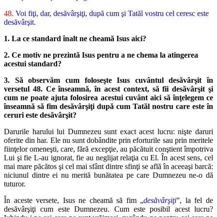
48.
Voi fiţi, dar, desăvârşiţi, după cum şi Tatăl vostru cel ceresc este
desăvârşit.
1. La ce standard înalt ne cheamă Isus aici?
2. Ce motiv ne prezintă Isus pentru a ne chema la atingerea
acestui standard?
3. Să observăm cum foloseşte Isus cuvântul desăvârşit în
versetul 48. Ce înseamnă, în acest context, să fii desăvârşit şi
cum ne poate ajuta folosirea acestui cuvânt aici să înţelegem ce
înseamnă să fim desăvârşiţi după cum Tatăl nostru care este în
ceruri este desăvârşit?
Darurile harului lui Dumnezeu sunt exact acest lucru: nişte daruri
oferite din har. Ele nu sunt dobândite prin eforturile sau prin meritele
fiinţelor omeneşti, care, fără excepţie, au păcătuit conştient împotriva
Lui şi fie L-au ignorat, fie au neglijat relaţia cu El. În acest sens, cel
mai mare păcătos şi cel mai sfânt dintre sfinţi se află în aceeaşi barcă:
niciunul dintre ei nu merită bunătatea pe care Dumnezeu ne-o dă
tuturor.
În aceste versete, Isus ne cheamă să fim „
desăvârşiţi
”, la fel de
desăvârşiţi cum este Dumnezeu. Cum este posibil acest lucru?