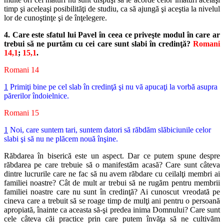
timp şi aceleaşi posibilităţi de studiu, ca să ajungă şi aceştia la nivelul
lor de cunoştinţe şi de înţelegere.
4. Care este sfatul lui Pavel în ceea ce priveşte modul în care ar
trebui să ne purtăm cu cei care sunt slabi în credinţă?
Romani
14,1
;
15,1
.
Romani 14
1
Primiţi bine pe cel slab în credinţă şi nu vă apucaţi la vorbă asupra
părerilor îndoielnice.
Romani 15
1
Noi, care suntem tari, suntem datori să răbdăm slăbiciunile celor
slabi şi să nu ne plăcem nouă înşine.
Răbdarea în biserică este un aspect. Dar ce putem spune despre
răbdarea pe care trebuie să o manifestăm acasă? Care sunt câteva
dintre lucrurile care ne fac să nu avem răbdare cu ceilalţi membri ai
familiei noastre? Cât de mult ar trebui să ne rugăm pentru membrii
familiei noastre care nu sunt în credinţă? Ai cunoscut vreodată pe
cineva care a trebuit să se roage timp de mulţi ani pentru o persoană
apropiată, înainte ca aceasta să-şi predea inima Domnului? Care sunt
cele câteva căi practice prin care putem învăţa să ne cultivăm