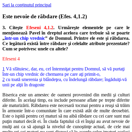
Sari la conținutul principal
Este nevoie de răbdare (Efes. 4,1.2)
3. Citeşte
Efeseni 4,1.2
. Urmăreşte elementele pe care le
menţionează Pavel în dreptul acelora care trebuie să se poarte
„
într-un chip vrednic
” de Domnul. Printre ele este şi răbdarea.
Ce legătură există între răbdare şi celelalte atribute prezentate?
Cum se potrivesc unele cu altele?
Efeseni 4
1
Vă sfătuiesc, dar, eu, cel întemniţat pentru Domnul, să vă purtaţi
într-un chip vrednic de chemarea pe care aţi primit-o,
2
cu toată smerenia şi blândeţea, cu îndelungă răbdare; îngăduiţi-vă
unii pe alţii în dragoste
Biserica este un amestec de oameni provenind din medii şi culturi
diferite. În acelaşi timp, ea include persoane aflate pe trepte diferite
ale maturizării. Răbdarea este necesară tocmai pentru a reuşi să trăim
în armonie într-o comunitate în care există atât de multe deosebiri.
Este o ispită pentru cei maturi să nu aibă răbdare cu cei care sunt mai
puţin maturi decât ei. În ciuda faptului că ei înşişi au avut nevoie de
mulţi ani ca să ajungă la nivelul de cunoştinţe actual, de cele mai
multe ori cei maturi nu sunt dispuşi să le acorde celor imaturi acelaşi