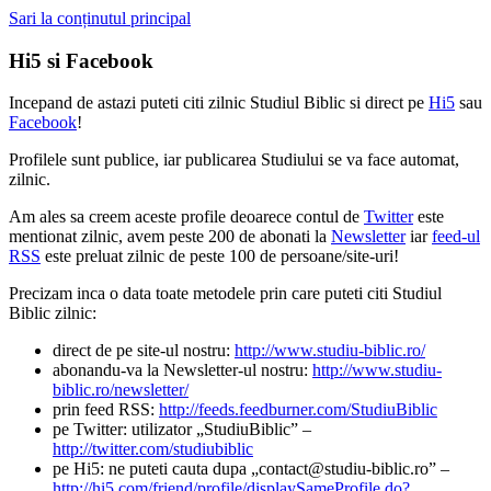
Sari la conținutul principal
Hi5 si Facebook
Incepand de astazi puteti citi zilnic Studiul Biblic si direct pe
Hi5
sau
Facebook
!
Profilele sunt publice, iar publicarea Studiului se va face automat,
zilnic.
Am ales sa creem aceste profile deoarece contul de
Twitter
este
mentionat zilnic, avem peste 200 de abonati la
Newsletter
iar
feed-ul
RSS
este preluat zilnic de peste 100 de persoane/site-uri!
Precizam inca o data toate metodele prin care puteti citi Studiul
Biblic zilnic:
direct de pe site-ul nostru:
http://www.studiu-biblic.ro/
abonandu-va la Newsletter-ul nostru:
http://www.studiu-
biblic.ro/newsletter/
prin feed RSS:
http://feeds.feedburner.com/StudiuBiblic
pe Twitter: utilizator „StudiuBiblic” –
http://twitter.com/studiubiblic
pe Hi5: ne puteti cauta dupa „contact@studiu-biblic.ro” –
http://hi5.com/friend/profile/displaySameProfile.do?