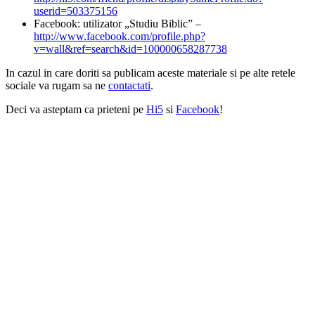
userid=503375156
Facebook: utilizator „Studiu Biblic” –
http://www.facebook.com/profile.php?
v=wall&ref=search&id=100000658287738
In cazul in care doriti sa publicam aceste materiale si pe alte retele
sociale va rugam sa ne
contactati
.
Deci va asteptam ca prieteni pe
Hi5
si
Facebook
!