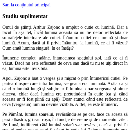
Sari la conținutul principal
Studiu suplimentar
Omul de ştiinţă Arthur Zajonc a umplut o cutie cu lumină. Dar a
făcut în aşa fel, încât lumina aceasta să nu fie deloc reflectată de
suprafeţele interioare ale cutiei. Înăuntrul cutiei era lumină şi doar
lumină. Acum, dacă ai fi privit înăuntru, la lumină, ce ai fi văzut?
Cum arată lumina singură, în ea însăşi?
Întuneric complet, adânc, întunecimea spaţiului gol, iată ce ai fi
văzut. Dacă nu este reflectată de ceva sau dacă tu nu te uiţi direct în
ea, lumina este invizibilă.
Apoi, Zajonc a luat o vergea şi a mişcat-o prin întunericul cutiei. Pe
partea dinspre care intra lumina, vergeaua era luminată. Arăta ca şi
când o lumină lungă şi subţire ar fi luminat doar vergeaua şi nimic
altceva, chiar dacă lumina era pretutindeni în cutie (ca şi când
aceasta ar fi fost plină cu apă). Doar atunci când este reflectată de
ceva (vergeaua) lumina devine vizibilă. Altfel, ea este întuneric.
Pe Pământ, lumina soarelui, revărsându-se pe cer, face ca acesta să
pară albastru, gri sau roşu, în funcţie de vreme şi de momentul zilei.
Pe Lună, indiferent câtă lumină solară s-ar revărsa, dacă ai privi în
sus, ai vedea exact ce ai fi văzut în cutia lui Zajonc: întuneric pur,