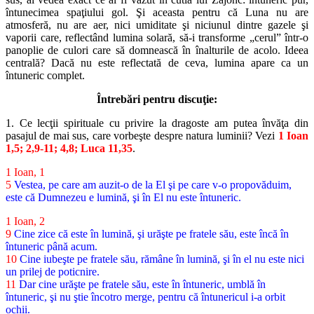
întunecimea spaţiului gol. Şi aceasta pentru că Luna nu are
atmosferă, nu are aer, nici umiditate şi niciunul dintre gazele şi
vaporii care, reflectând lumina solară, să-i transforme „cerul” într-o
panoplie de culori care să domnească în înalturile de acolo. Ideea
centrală? Dacă nu este reflectată de ceva, lumina apare ca un
întuneric complet.
Întrebări pentru discuţie:
1. Ce lecţii spirituale cu privire la dragoste am putea învăţa din
pasajul de mai sus, care vorbeşte despre natura luminii? Vezi
1 Ioan
1,5; 2,9-11; 4,8; Luca 11,35
.
1 Ioan, 1
5
Vestea, pe care am auzit-o de la El şi pe care v-o propovăduim,
este că Dumnezeu e lumină, şi în El nu este întuneric.
1 Ioan, 2
9
Cine zice că este în lumină, şi urăşte pe fratele său, este încă în
întuneric până acum.
10
Cine iubeşte pe fratele său, rămâne în lumină, şi în el nu este nici
un prilej de poticnire.
11
Dar cine urăşte pe fratele său, este în întuneric, umblă în
întuneric, şi nu ştie încotro merge, pentru că întunericul i-a orbit
ochii.