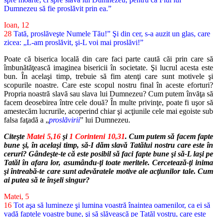
Dumnezeu să fie proslăvit prin ea.”
Ioan, 12
28
Tată, proslăveşte Numele Tău!” Şi din cer, s-a auzit un glas, care
zicea: „L-am proslăvit, şi-L voi mai proslăvi!”
Poate că biserica locală din care faci parte caută căi prin care să
îmbunătăţească imaginea bisericii în societate. Şi lucrul acesta este
bun. În acelaşi timp, trebuie să fim atenţi care sunt motivele şi
scopurile noastre. Care este scopul nostru final în aceste eforturi?
Propria noastră slavă sau slava lui Dumnezeu? Cum putem învăţa să
facem deosebirea între cele două? În multe privinţe, poate fi uşor să
amestecăm lucrurile, acoperind chiar şi acţiunile cele mai egoiste sub
falsa faţadă a „
proslăvirii
” lui Dumnezeu.
Citeşte
Matei 5,16
şi
1 Corinteni 10,31
. Cum putem să facem fapte
bune şi, în acelaşi timp, să-I dăm slavă Tatălui nostru care este în
ceruri? Gândeşte-te că este posibil să faci fapte bune şi să-L laşi pe
Tatăl în afara lor, asumându-ţi toate meritele. Cercetează-ţi inima
şi întreabă-te care sunt adevăratele motive ale acţiunilor tale. Cum
ai putea să te înşeli singur?
Matei, 5
16
Tot aşa să lumineze şi lumina voastră înaintea oamenilor, ca ei să
vadă faptele voastre bune, şi să slăvească pe Tatăl vostru, care este