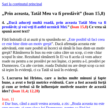
Sari la conținutul principal
„Prin aceasta, Tatăl Meu va fi proslăvit” (Ioan 15,8)
4. „
Dacă aduceţi multă roadă, prin aceasta Tatăl Meu va fi
proslăvit; şi voi veţi fi astfel ucenicii Mei.
” (
Ioan 15,8
) Ce vrea să
spună acest text?
Fără îndoială că ai auzit şi tu spunându-se: „
Este posibil să faci ceea
ce este bine dintr-un motiv greşit
”. Dacă afirmaţia aceasta este
adevărată, este oare posibil să încerci să rămâi în Isus dintr-un motiv
greşit? Rămânerea în Isus nu este calea către un scop, ci este chiar
scopul în sine. Rezultatul rămânerii în El va fi acela că vom aduce
roade nu pentru a ne proslăvi pe noi înşine, ci pentru a-L proslăvi pe
Dumnezeu. Cu alte cuvinte, roada Duhului nu are drept scop ca noi
să ieşim în evidenţă, ci ca Tatăl să iasă în evidenţă.
5. Lucrarea lui Hristos, care a inclus multe minuni şi fapte
bune, a avut o forţă motrice evidentă. Care a fost această forţă
şi cum ar trebui să fie influenţate motivele noastre de această
idee? (
Ioan 11,4
;
12,28
)
Ioan, 11
4
Dar Isus, când a auzit vestea aceasta, a zis: „Boala aceasta nu este
spre moarte, ci spre slava lui Dumnezeu, pentru ca Fiul lui