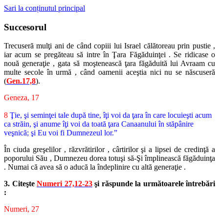
Sari la conținutul principal
Succesorul
Trecuseră mulţi ani de când copiii lui Israel călătoreau prin pustie ,
iar acum se pregăteau să intre în Ţara Făgăduinţei . Se ridicase o
nouă generaţie , gata să moştenească ţara făgăduită lui Avraam cu
multe secole în urmă , când oamenii aceştia nici nu se născuseră
(
Gen.17,8
).
Geneza, 17
8
Ţie, şi seminţei tale după tine, îţi voi da ţara în care locuieşti acum
ca străin, şi anume îţi voi da toată ţara Canaanului în stăpânire
veşnică; şi Eu voi fi Dumnezeul lor.”
În ciuda greşelilor , răzvrătirilor , cârtirilor şi a lipsei de credinţă a
poporului Său , Dumnezeu dorea totuşi să-Şi împlinească făgăduinţa
. Numai că avea să o aducă la îndeplinire cu altă generaţie .
3. Citeşte
Numeri 27,12-23
şi răspunde la următoarele întrebări
:
Numeri, 27