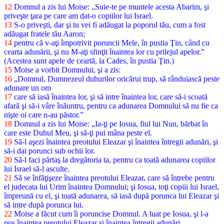
12
Domnul a zis lui Moise: „Suie-te pe muntele acesta Abarim, şi
priveşte ţara pe care am dat-o copiilor lui Israel.
13
S-o priveşti, dar şi tu vei fi adăugat la poporul tău, cum a fost
adăugat fratele tău Aaron;
14
pentru că v-aţi împotrivit poruncii Mele, în pustia Ţin, când cu
cearta adunării, şi nu M-aţi sfinţit înaintea lor cu prilejul apelor.”
(Acestea sunt apele de ceartă, la Cades, în pustia Ţin.)
15
Moise a vorbit Domnului, şi a zis:
16
„Domnul, Dumnezeul duhurilor oricărui trup, să rânduiască peste
adunare un om
17
care să iasă înaintea lor, şi să intre înaintea lor, care să-i scoată
afară şi să-i vâre înăuntru, pentru ca adunarea Domnului să nu fie ca
nişte oi care n-au păstor.”
18
Domnul a zis lui Moise: „Ia-ţi pe Iosua, fiul lui Nun, bărbat în
care este Duhul Meu, şi să-ţi pui mâna peste el.
19
Să-l aşezi înaintea preotului Eleazar şi înaintea întregii adunări, şi
să-i dai porunci sub ochii lor.
20
Să-l faci părtaş la dregătoria ta, pentru ca toată adunarea copiilor
lui Israel să-l asculte.
21
Să se înfăţişeze înaintea preotului Eleazar, care să întrebe pentru
el judecata lui Urim înaintea Domnului; şi Iosua, toţi copiii lui Israel,
împreună cu el, şi toată adunarea, să iasă după porunca lui Eleazar şi
să intre după porunca lui.
22
Moise a făcut cum îi poruncise Domnul. A luat pe Iosua, şi l-a
pus înaintea preotului Eleazar şi înaintea întregii adunări.