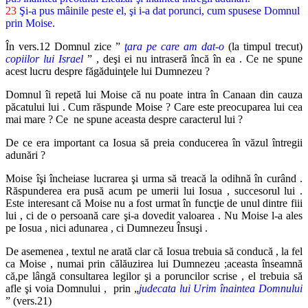
23
Şi-a pus mâinile peste el, şi i-a dat porunci, cum spusese Domnul
prin Moise.
În vers.12 Domnul zice ”
ţara pe care am dat-o
(la timpul trecut)
copiilor lui Israel
” , deşi ei nu intraseră încă în ea . Ce ne spune
acest lucru despre făgăduinţele lui Dumnezeu ?
Domnul îi repetă lui Moise că nu poate intra în Canaan din cauza
păcatului lui . Cum răspunde Moise ? Care este preocuparea lui cea
mai mare ? Ce ne spune aceasta despre caracterul lui ?
De ce era important ca Iosua să preia conducerea în văzul întregii
adunări ?
Moise îşi încheiase lucrarea şi urma să treacă la odihnă în curând .
Răspunderea era pusă acum pe umerii lui Iosua , succesorul lui .
Este interesant că Moise nu a fost urmat în funcţie de unul dintre fiii
lui , ci de o persoană care şi-a dovedit valoarea . Nu Moise l-a ales
pe Iosua , nici adunarea , ci Dumnezeu Însuşi .
De asemenea , textul ne arată clar că Iosua trebuia să conducă , la fel
ca Moise , numai prin călăuzirea lui Dumnezeu ;aceasta înseamnă
că,pe lângă consultarea legilor şi a poruncilor scrise , el trebuia să
afle şi voia Domnului , prin „
judecata lui Urim înaintea Domnului
” (vers.21)