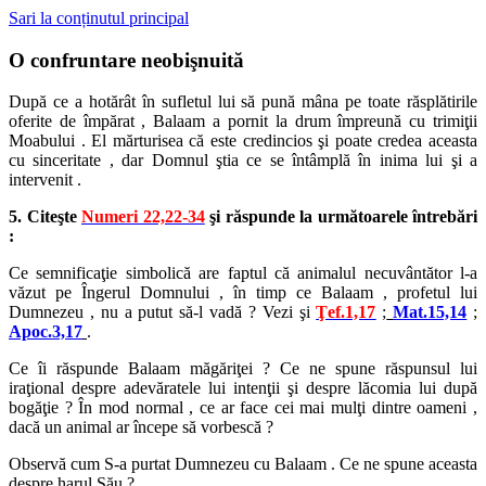
Sari la conținutul principal
O confruntare neobişnuită
După ce a hotărât în sufletul lui să pună mâna pe toate răsplătirile
oferite de împărat , Balaam a pornit la drum împreună cu trimiţii
Moabului . El mărturisea că este credincios şi poate credea aceasta
cu sinceritate , dar Domnul ştia ce se întâmplă în inima lui şi a
intervenit .
5. Citeşte
Numeri 22,22-34
şi răspunde la următoarele întrebări
:
Ce semnificaţie simbolică are faptul că animalul necuvântător l-a
văzut pe Îngerul Domnului , în timp ce Balaam , profetul lui
Dumnezeu , nu a putut să-l vadă ? Vezi şi
Ţef.1,17
;
Mat.15,14
;
Apoc.3,17
.
Ce îi răspunde Balaam măgăriţei ? Ce ne spune răspunsul lui
iraţional despre adevăratele lui intenţii şi despre lăcomia lui după
bogăţie ? În mod normal , ce ar face cei mai mulţi dintre oameni ,
dacă un animal ar începe să vorbescă ?
Observă cum S-a purtat Dumnezeu cu Balaam . Ce ne spune aceasta
despre harul Său ?