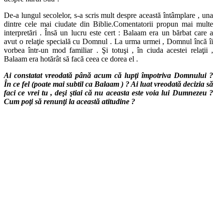
De-a lungul secolelor, s-a scris mult despre această întâmplare , una
dintre cele mai ciudate din Biblie.Comentatorii propun mai multe
interpretări . Însă un lucru este cert : Balaam era un bărbat care a
avut o relaţie specială cu Domnul . La urma urmei , Domnul încă îi
vorbea într-un mod familiar . Şi totuşi , în ciuda acestei relaţii ,
Balaam era hotărât să facă ceea ce dorea el .
Ai constatat vreodată până acum că lupţi împotriva Domnului ?
În ce fel (poate mai subtil ca Balaam ) ? Ai luat vreodată decizia să
faci ce vrei tu , deşi ştiai că nu aceasta este voia lui Dumnezeu ?
Cum poţi să renunţi la această atitudine ?