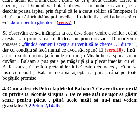
speranţa că Domnul va hotărî altceva . În ambele cazuri , el a
deschis poarta ispitei prin faptul că le-a cerut solilor să înnopteze la
el , în loc să-i trimită înapoi imediat . În definitiv , solii aduseseră cu
ei ”
daruri pentru ghicitor
” (
vers.7
) !
Să observăm ce s-a întâmplat la cea de-a doua venire a solilor , când
aceştia i-au promis mai mult decât în prima ocazie . Dumnezeu îi
spusese : „
fiindcă oamenii aceştia au venit să te cheme … du-te
” ,
dar cu condiţia să facă numai ce avea să-i spună El (
vers.20
) . Însă ,
a doua zi de dimineaţă, înainte ca trimişii Moabului să spună vreun
cuvânt , Balaam a pus şaua pe măgăriţă şi a plecat imediat cu ei .
Altfel spus , în pofida pretenţiilor lui că este credincios şi că nu se
lasă cumpărat , Balaam de-abia aştepta să pună mâna pe toate
bogăţiile promise .
4. Cum a descris Petru faptele lui Balaam ? Ce avertizare ne dă
cu privire la lăcomie şi ispită ? De ce este atât de uşor să găsim
scuze pentru păcat , până acolo încât să nu-i mai vedem
gravitatea ?
2Petru 2,14-16