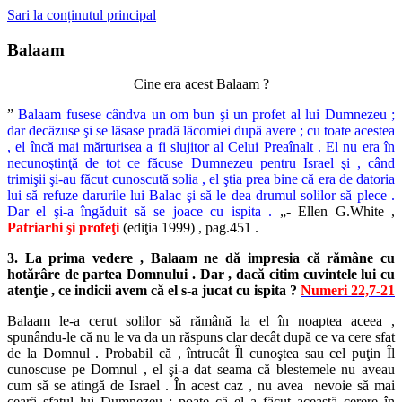
Sari la conținutul principal
Balaam
Cine era acest Balaam ?
”
Balaam fusese cândva un om bun şi un profet al lui Dumnezeu ;
dar decăzuse şi se lăsase pradă lăcomiei după avere ; cu toate acestea
, el încă mai mărturisea a fi slujitor al Celui Preaînalt . El nu era în
necunoştinţă de tot ce făcuse Dumnezeu pentru Israel şi , când
trimişii şi-au făcut cunoscută solia , el ştia prea bine că era de datoria
lui să refuze darurile lui Balac şi să le dea drumul solilor să plece .
Dar el şi-a îngăduit să se joace cu ispita .
„- Ellen G.White ,
Patriarhi şi profeţi
(ediţia 1999) , pag.451 .
3. La prima vedere , Balaam ne dă impresia că rămâne cu
hotărâre de partea Domnului . Dar , dacă citim cuvintele lui cu
atenţie , ce indicii avem că el s-a jucat cu ispita ?
Numeri 22,7-21
Balaam le-a cerut solilor să rămână la el în noaptea aceea ,
spunându-le că nu le va da un răspuns clar decât după ce va cere sfat
de la Domnul . Probabil că , întrucât Îl cunoştea sau cel puţin Îl
cunoscuse pe Domnul , el şi-a dat seama că blestemele nu aveau
cum să se atingă de Israel . În acest caz , nu avea nevoie să mai
ceară sfatul lui Dumnezeu ; poate că el a făcut această cerere în