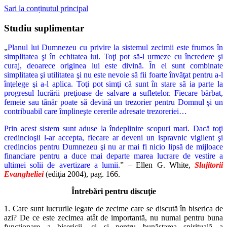
Sari la conținutul principal
Studiu suplimentar
„
Planul lui Dumnezeu cu privire la sistemul zecimii este frumos în
simplitatea şi în echitatea lui. Toţi pot să-l urmeze cu încredere şi
curaj, deoarece originea lui este divină. În el sunt combinate
simplitatea şi utilitatea şi nu este nevoie să fii foarte învăţat pentru a-l
înţelege şi a-l aplica. Toţi pot simţi că sunt în stare să ia parte la
progresul lucrării preţioase de salvare a sufletelor. Fiecare bărbat,
femeie sau tânăr poate să devină un trezorier pentru Domnul şi un
contribuabil care împlineşte cererile adresate trezoreriei…
Prin acest sistem sunt aduse la îndeplinire scopuri mari. Dacă toţi
credincioşii l-ar accepta, fiecare ar deveni un ispravnic vigilent şi
credincios pentru Dumnezeu şi nu ar mai fi nicio lipsă de mijloace
financiare pentru a duce mai departe marea lucrare de vestire a
ultimei solii de avertizare a lumii.
” – Ellen G. White,
Slujitorii
Evangheliei
(ediţia 2004), pag. 166.
Întrebări pentru discuţie
1. Care sunt lucrurile legate de zecime care se discută în biserica de
azi? De ce este zecimea atât de importantă, nu numai pentru buna
funcţionare a bisericii, ci şi pentru bunăstarea spirituală a