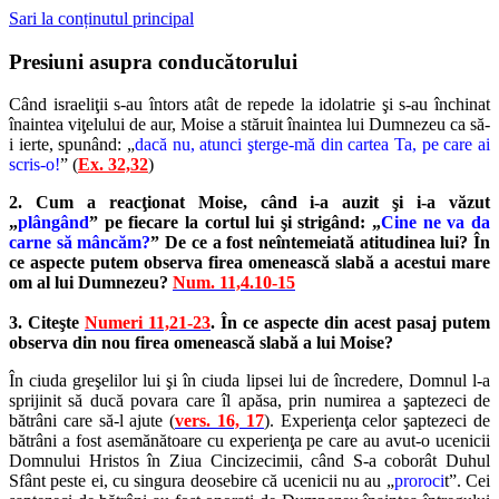
Sari la conținutul principal
Presiuni asupra conducătorului
Când israeliţii s-au întors atât de repede la idolatrie şi s-au închinat
înaintea viţelului de aur, Moise a stăruit înaintea lui Dumnezeu ca să-
i ierte, spunând: „
dacă nu, atunci şterge-mă din cartea Ta, pe care ai
scris-o!
” (
Ex. 32,32
)
2. Cum a reacţionat Moise, când i-a auzit şi i-a văzut
„
plângând
” pe fiecare la cortul lui şi strigând: „
Cine ne va da
carne să mâncăm?
” De ce a fost neîntemeiată atitudinea lui? În
ce aspecte putem observa firea omenească slabă a acestui mare
om al lui Dumnezeu?
Num. 11,4.10-15
3. Citeşte
Numeri 11,21-23
. În ce aspecte din acest pasaj putem
observa din nou firea omenească slabă a lui Moise?
În ciuda greşelilor lui şi în ciuda lipsei lui de încredere, Domnul l-a
sprijinit să ducă povara care îl apăsa, prin numirea a şaptezeci de
bătrâni care să-l ajute (
vers. 16, 17
). Experienţa celor şaptezeci de
bătrâni a fost asemănătoare cu experienţa pe care au avut-o ucenicii
Domnului Hristos în Ziua Cincizecimii, când S-a coborât Duhul
Sfânt peste ei, cu singura deosebire că ucenicii nu au „
proroci
t”. Cei