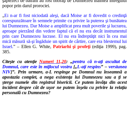
şaptezeci de bătrâni au fost onoraţi de Dumnezeu înaintea întregului
popor prin darul prorociei.
„
Ei n-ar fi fost niciodată aleşi, dacă Moise ar fi dovedit o credinţă
corespunzătoare în semnele primite cu privire la puterea şi bunătatea
lui Dumnezeu. Dar Moise a amplificat prea mult poverile şi lucrarea,
aproape pierzând din vedere faptul că el nu era decât instrumentul
prin care Dumnezeu lucrase. El nu era îndreptăţit nici în cea mai
mică măsură să-şi îngăduie un spirit de cârtire, care era blestemul lui
Israel.
” – Ellen G. White,
Patriarhi şi profeţi
(ediţia 1999), pag.
385.
Citeşte cu atenţie
Numeri 11,20
: „
pentru că n-aţi ascultat de
Domnul, care este în mijlocul vostru
[„
L-aţi respins
” –
versiunea
NIV
]”. Prin urmare, a-L respinge pe Domnul nu înseamnă a
apostazia complet, a nega existenţa lui Dumnezeu sau a ţi se
şterge numele din registrul bisericii. Ce putem învăţa din acest
incident despre cât de uşor ne putem înşela cu privire la relaţia
personală cu Dumnezeu?