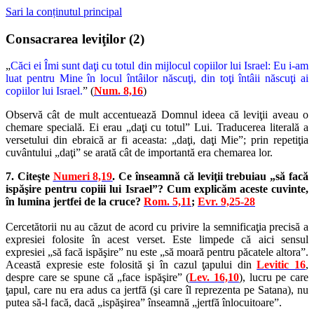
Sari la conținutul principal
Consacrarea leviţilor (2)
„
Căci ei Îmi sunt daţi cu totul din mijlocul copiilor lui Israel: Eu i-am
luat pentru Mine în locul întâilor născuţi, din toţi întâii născuţi ai
copiilor lui Israel.
” (
Num. 8,16
)
Observă cât de mult accentuează Domnul ideea că leviţii aveau o
chemare specială. Ei erau „daţi cu totul” Lui. Traducerea literală a
versetului din ebraică ar fi aceasta: „daţi, daţi Mie”; prin repetiţia
cuvântului „daţi” se arată cât de importantă era chemarea lor.
7. Citeşte
Numeri 8,19
. Ce înseamnă că leviţii trebuiau „să facă
ispăşire pentru copiii lui Israel”? Cum explicăm aceste cuvinte,
în lumina jertfei de la cruce?
Rom. 5,11
;
Evr. 9,25-28
Cercetătorii nu au căzut de acord cu privire la semnificaţia precisă a
expresiei folosite în acest verset. Este limpede că aici sensul
expresiei „să facă ispăşire” nu este „să moară pentru păcatele altora”.
Această expresie este folosită şi în cazul ţapului din
Levitic 16
,
despre care se spune că „face ispăşire” (
Lev. 16,10
), lucru pe care
ţapul, care nu era adus ca jertfă (şi care îl reprezenta pe Satana), nu
putea să-l facă, dacă „ispăşirea” înseamnă „jertfă înlocuitoare”.