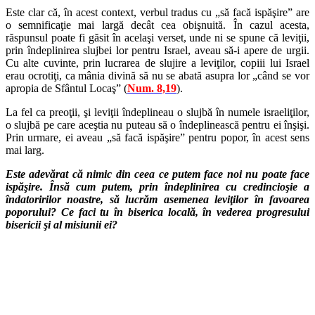
Este clar că, în acest context, verbul tradus cu „să facă ispăşire” are
o semnificaţie mai largă decât cea obişnuită. În cazul acesta,
răspunsul poate fi găsit în acelaşi verset, unde ni se spune că leviţii,
prin îndeplinirea slujbei lor pentru Israel, aveau să-i apere de urgii.
Cu alte cuvinte, prin lucrarea de slujire a leviţilor, copiii lui Israel
erau ocrotiţi, ca mânia divină să nu se abată asupra lor „când se vor
apropia de Sfântul Locaş” (
Num. 8,19
).
La fel ca preoţii, şi leviţii îndeplineau o slujbă în numele israeliţilor,
o slujbă pe care aceştia nu puteau să o îndeplinească pentru ei înşişi.
Prin urmare, ei aveau „să facă ispăşire” pentru popor, în acest sens
mai larg.
Este adevărat că nimic din ceea ce putem face noi nu poate face
ispăşire. Însă cum putem, prin îndeplinirea cu credincioşie a
îndatoririlor noastre, să lucrăm asemenea leviţilor în favoarea
poporului? Ce faci tu în biserica locală, în vederea progresului
bisericii şi al misiunii ei?