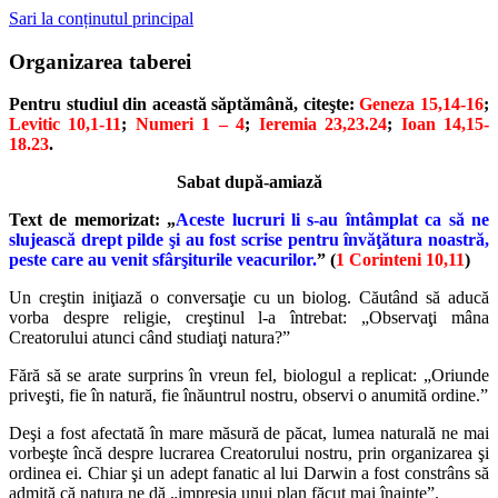
Sari la conținutul principal
Organizarea taberei
Pentru studiul din această săptămână, citeşte:
Geneza 15,14-16
;
Levitic 10,1-11
;
Numeri 1 – 4
;
Ieremia 23,23.24
;
Ioan 14,15-
18.23
.
Sabat după-amiază
Text de memorizat: „
Aceste lucruri li s-au întâmplat ca să ne
slujească drept pilde şi au fost scrise pentru învăţătura noastră,
peste care au venit sfârşiturile veacurilor.
” (
1 Corinteni 10,11
)
Un creştin iniţiază o conversaţie cu un biolog. Căutând să aducă
vorba despre religie, creştinul l-a întrebat: „Observaţi mâna
Creatorului atunci când studiaţi natura?”
Fără să se arate surprins în vreun fel, biologul a replicat: „Oriunde
priveşti, fie în natură, fie înăuntrul nostru, observi o anumită ordine.”
Deşi a fost afectată în mare măsură de păcat, lumea naturală ne mai
vorbeşte încă despre lucrarea Creatorului nostru, prin organizarea şi
ordinea ei. Chiar şi un adept fanatic al lui Darwin a fost constrâns să
admită că natura ne dă „impresia unui plan făcut mai înainte”.