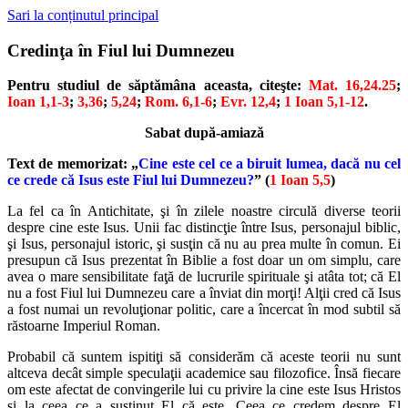
Sari la conținutul principal
Credinţa în Fiul lui Dumnezeu
Pentru studiul de săptămâna aceasta, citeşte:
Mat. 16,24.25
;
Ioan 1,1-3
;
3,36
;
5,24
;
Rom. 6,1-6
;
Evr. 12,4
;
1 Ioan 5,1-12
.
Sabat după-amiază
Text de memorizat: „
Cine este cel ce a biruit lumea, dacă nu cel
ce crede că Isus este Fiul lui Dumnezeu?
” (
1 Ioan 5,5
)
La fel ca în Antichitate, şi în zilele noastre circulă diverse teorii
despre cine este Isus. Unii fac distincţie între Isus, personajul biblic,
şi Isus, personajul istoric, şi susţin că nu au prea multe în comun. Ei
presupun că Isus prezentat în Biblie a fost doar un om simplu, care
avea o mare sensibilitate faţă de lucrurile spirituale şi atâta tot; că El
nu a fost Fiul lui Dumnezeu care a înviat din morţi! Alţii cred că Isus
a fost numai un revoluţionar politic, care a încercat în mod subtil să
răstoarne Imperiul Roman.
Probabil că suntem ispitiţi să considerăm că aceste teorii nu sunt
altceva decât simple speculaţii academice sau filozofice. Însă fiecare
om este afectat de convingerile lui cu privire la cine este Isus Hristos
şi la ceea ce a susţinut El că este. Ceea ce credem despre El