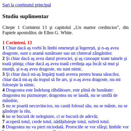
Sari la conținutul principal
Studiu suplimentar
Citeşte 1 Corinteni 13 şi capitolul „Un martor credincios”, din
Faptele apostolilor, de Ellen G. White.
1 Corinteni, 13
1
Chiar dacă aş vorbi în limbi omeneşti şi îngereşti, şi n-aş avea
dragoste, sunt o aramă sunătoare sau un chimval zângănitor.
2
Şi chiar dacă aş avea darul prorociei, şi aş cunoaşte toate tainele şi
toată ştiinţa; chiar dacă aş avea toată credinţa aşa încât să mut şi
munţii, şi n-aş avea dragoste, nu sunt nimic.
3
Şi chiar dacă mi-aş împărţi toată averea pentru hrana săracilor,
chiar dacă mi-aş da trupul să fie ars, şi n-aş avea dragoste, nu-mi
foloseşte la nimic.
4
Dragostea este îndelung răbdătoare, este plină de bunătate:
dragostea nu pizmuieşte; dragostea nu se laudă, nu se umflă de
mândrie,
5
nu se poartă necuviincios, nu caută folosul său, nu se mânie, nu se
gândeşte la rău,
6
nu se bucură de nelegiuire, ci se bucură de adevăr,
7
acoperă totul, crede totul, nădăjduieşte totul, suferă totul.
8
Dragostea nu va pieri niciodată. Prorociile se vor sfârşi; limbile vor