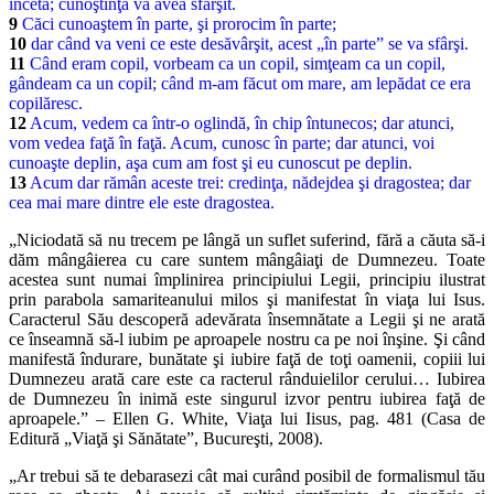
înceta; cunoştinţa va avea sfârşit.
9
Căci cunoaştem în parte, şi prorocim în parte;
10
dar când va veni ce este desăvârşit, acest „în parte” se va sfârşi.
11
Când eram copil, vorbeam ca un copil, simţeam ca un copil,
gândeam ca un copil; când m-am făcut om mare, am lepădat ce era
copilăresc.
12
Acum, vedem ca într-o oglindă, în chip întunecos; dar atunci,
vom vedea faţă în faţă. Acum, cunosc în parte; dar atunci, voi
cunoaşte deplin, aşa cum am fost şi eu cunoscut pe deplin.
13
Acum dar rămân aceste trei: credinţa, nădejdea şi dragostea; dar
cea mai mare dintre ele este dragostea.
„Niciodată să nu trecem pe lângă un suflet suferind, fără a căuta să-i
dăm mângâierea cu care suntem mângâiaţi de Dumnezeu. Toate
acestea sunt numai împlinirea principiului Legii, principiu ilustrat
prin parabola samariteanului milos şi manifestat în viaţa lui Isus.
Caracterul Său descoperă adevărata însemnătate a Legii şi ne arată
ce înseamnă să-l iubim pe aproapele nostru ca pe noi înşine. Şi când
manifestă îndurare, bunătate şi iubire faţă de toţi oamenii, copiii lui
Dumnezeu arată care este ca racterul rânduielilor cerului… Iubirea
de Dumnezeu în inimă este singurul izvor pentru iubirea faţă de
aproapele.” – Ellen G. White, Viaţa lui Iisus, pag. 481 (Casa de
Editură „Viaţă şi Sănătate”, Bucureşti, 2008).
„Ar trebui să te debarasezi cât mai curând posibil de formalismul tău