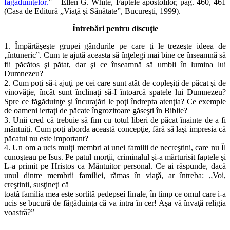
făgăduinţelor.
” – Ellen G. White, Faptele apostolilor, pag. 460, 461
(Casa de Editură „Viaţă şi Sănătate”, Bucureşti, 1999).
Întrebări pentru discuţie
1. Împărtăşeşte grupei gândurile pe care ţi le trezeşte ideea de
„întuneric”. Cum te ajută aceasta să înţelegi mai bine ce înseamnă să
fii păcătos şi pătat, dar şi ce înseamnă să umbli în lumina lui
Dumnezeu?
2. Cum poţi să-i ajuţi pe cei care sunt atât de copleşiţi de păcat şi de
vinovăţie, încât sunt înclinaţi să-I întoarcă spatele lui Dumnezeu?
Spre ce făgăduinţe şi încurajări le poţi îndrepta atenţia? Ce exemple
de oameni iertaţi de păcate îngrozitoare găseşti în Biblie?
3. Unii cred că trebuie să fim cu totul liberi de păcat înainte de a fi
mântuiţi. Cum poţi aborda această concepţie, fără să laşi impresia că
păcatul nu este important?
4. Un om a ucis mulţi membri ai unei familii de necreştini, care nu Îl
cunoşteau pe Isus. Pe patul morţii, criminalul şi-a mărturisit faptele şi
L-a primit pe Hristos ca Mântuitor personal. Ce ai răspunde, dacă
unul dintre membrii familiei, rămas în viaţă, ar întreba: „Voi,
creştinii, susţineţi că
toată familia mea este sortită pedepsei finale, în timp ce omul care i-a
ucis se bucură de făgăduinţa că va intra în cer! Aşa vă învaţă religia
voastră?”