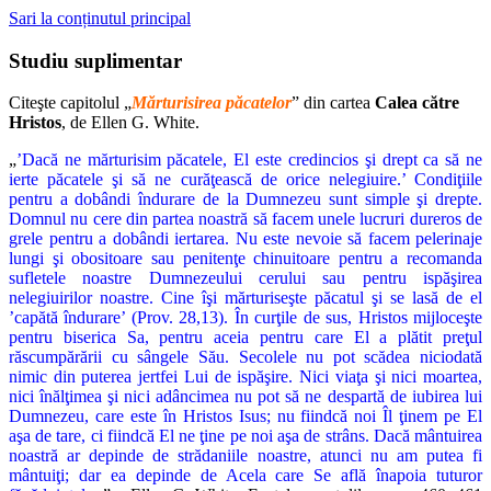
Sari la conținutul principal
Studiu suplimentar
Citeşte capitolul „
Mărturisirea păcatelor
” din cartea
Calea către
Hristos
, de Ellen G. White.
„
’Dacă ne mărturisim păcatele, El este credincios şi drept ca să ne
ierte păcatele şi să ne curăţească de orice nelegiuire.’ Condiţiile
pentru a dobândi îndurare de la Dumnezeu sunt simple şi drepte.
Domnul nu cere din partea noastră să facem unele lucruri dureros de
grele pentru a dobândi iertarea. Nu este nevoie să facem pelerinaje
lungi şi obositoare sau penitenţe chinuitoare pentru a recomanda
sufletele noastre Dumnezeului cerului sau pentru ispăşirea
nelegiuirilor noastre. Cine îşi mărturiseşte păcatul şi se lasă de el
’capătă îndurare’ (Prov. 28,13). În curţile de sus, Hristos mijloceşte
pentru biserica Sa, pentru aceia pentru care El a plătit preţul
răscumpărării cu sângele Său. Secolele nu pot scădea niciodată
nimic din puterea jertfei Lui de ispăşire. Nici viaţa şi nici moartea,
nici înălţimea şi nici adâncimea nu pot să ne despartă de iubirea lui
Dumnezeu, care este în Hristos Isus; nu fiindcă noi Îl ţinem pe El
aşa de tare, ci fiindcă El ne ţine pe noi aşa de strâns. Dacă mântuirea
noastră ar depinde de strădaniile noastre, atunci nu am putea fi
mântuiţi; dar ea depinde de Acela care Se află înapoia tuturor