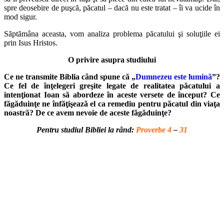
spre deosebire de puşcă, păcatul – dacă nu este tratat – îi va ucide în
mod sigur.
Săptămâna aceasta, vom analiza problema păcatului şi soluţiile ei
prin Isus Hristos.
O privire asupra studiului
Ce ne transmite Biblia când spune că „
Dumnezeu este lumină
”?
Ce fel de înţelegeri greşite legate de realitatea păcatului a
intenţionat Ioan să abordeze în aceste versete de început? Ce
făgăduinţe ne înfăţişează el ca remediu pentru păcatul din viaţa
noastră? De ce avem nevoie de aceste făgăduinţe?
Pentru studiul Bibliei la rând:
Proverbe 4
–
31