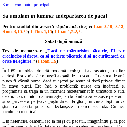
Sari la conținutul principal
Să umblăm în lumină: îndepărtarea de păcat
Pentru studiul din această săptămână, citeşte:
Ioan 3,19
;
8,12
;
Rom. 3,10-20
;
1 Tim. 1,15
;
1 Ioan 1,5-2,2
.
Sabat după-amiază
Text de memorizat: „
Dacă ne mărturisim păcatele, El este
credincios şi drept, ca să ne ierte păcatele şi să ne curăţească de
orice nelegiuire.
” (
1 Ioan 1,9
)
În 1982, un obiect de artă modernă neobişnuit a atras atenţia multor
curioşi. Era vorba de o puşcă ataşată de un scaun. Lucrarea de artă
putea fi văzută numai dacă te aşezai pe scaun şi dacă priveai direct
în ţeava puştii. Era însă o problemă: puşca era încărcată şi
programată să tragă la un moment nedeterminat în următorii o sută
de ani. Dar, uimitor, oamenii aşteptau la rând ca să se aşeze pe scaun
şi să privească pe ţeava puştii direct la glonţ, în ciuda faptului că
ştiau că aceasta putea să declanşeze în orice secundă. Culmea
jocului cu moartea!
Din nefericire, oamenii fac la fel şi cu păcatul, imaginându-şi că pot
să îl privească direct în faţă şi să plece din calea lui nevătămaţi. Dar,