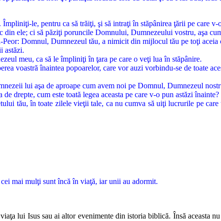
 Împliniţi-le, pentru ca să trăiţi, şi să intraţi în stăpânirea ţării pe car
ic din ele; ci să păziţi poruncile Domnului, Dumnezeului vostru, aşa cum
al-Peor: Domnul, Dumnezeul tău, a nimicit din mijlocul tău pe toţi aceia
i astăzi.
ul meu, ca să le împliniţi în ţara pe care o veţi lua în stăpânire.
ceperea voastră înaintea popoarelor, care vor auzi vorbindu-se de toate ac
 dumnezeii lui aşa de aproape cum avem noi pe Domnul, Dumnezeul nostru
a de drepte, cum este toată legea aceasta pe care v-o pun astăzi înainte?
 tău, în toate zilele vieţii tale, ca nu cumva să uiţi lucrurile pe care ţi 
cei mai mulţi sunt încă în viaţă, iar unii au adormit.
aţa lui Isus sau ai altor evenimente din istoria biblică. Însă aceasta nu 