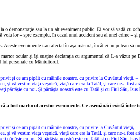
la o demonstraţie sau la un alt eveniment public. Ei vor să vadă cu och
ră voia lor – spre exemplu, în cazul unui accident sau al unei crime – şi 
stos. Aceste evenimente i-au afectat în aşa măsură, încât ei nu puteau să nu
n martor ocular şi îşi susţine declaraţia cu argumentul că L-a văzut pe 
i lui personale cu Mântuitorul.
rivit şi ce am pipăit cu mâinile noastre, cu privire la Cuvântul vieţii, –
a, şi vă vestim viaţa veşnică, viaţă care era la Tatăl, şi care ne-a fost ar
eţi părtăşie cu noi. Şi părtăşia noastră este cu Tatăl şi cu Fiul Său, Isus 
e că a fost martorul acestor evenimente. Ce asemănări există între te
rivit şi ce am pipăit cu mâinile noastre, cu privire la Cuvântul vieţii, –
a, şi vă vestim viaţa veşnică, viaţă care era la Tatăl, şi care ne-a fost ar
eţi părtăşie cu noi. Şi părtăşia noastră este cu Tatăl şi cu Fiul Său, Isus 