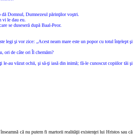
e v-o dă Domnul, Dumnezeul părinţilor voştri.
 vi le dau eu.
 care se duseseră după Baal-Peor.
este legi şi vor zice: „Acest neam mare este un popor cu totul înţelept şi
, ori de câte ori Îl chemăm?
le-au văzut ochii, şi să-ţi iasă din inimă; fă-le cunoscut copiilor tăi şi
înseamnă că nu putem fi martorii realităţii existenţei lui Hristos sau că