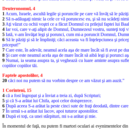
Deuteronomul, 4
1
Acum, Israele, ascultă legile şi poruncile pe care vă învăţ să le păziţi.
2
Să n-adăugaţi nimic la cele ce vă poruncesc eu, şi să nu scădeţi nim
3
Aţi văzut cu ochii voştri ce a făcut Domnul cu prilejul faptei lui Ba
4
Iar voi, care v-aţi alipit de Domnul, Dumnezeul vostru, sunteţi toţi vi
5
Iată, v-am învăţat legi şi porunci, cum mi-a poruncit Domnul, Dumneze
6
Să le păziţi şi să le împliniţi; căci aceasta va fi înţelepciunea şi pri
priceput!”
7
Care este, în adevăr, neamul acela aşa de mare încât să fi avut pe
8
Şi care este neamul acela aşa de mare încât să aibă legi şi porunci aş
9
Numai, ia seama asupra ta, şi veghează cu luare aminte asupra sufletului
copiilor copiilor tăi.
Faptele apostolilor, 4
20
căci noi nu putem să nu vorbim despre ce am văzut şi am auzit.”
1 Corinteni, 15
4
că a fost îngropat şi a înviat a treia zi, după Scripturi;
5
şi că S-a arătat lui Chifa, apoi celor doisprezece.
6
După aceea S-a arătat la peste cinci sute de fraţi deodată, dintre care 
7
În urmă s-a arătat lui Iacov, apoi tuturor apostolilor.
8
După ei toţi, ca unei stârpituri, mi s-a arătat şi mie.
În momentul de faţă, nu putem fi martori oculari ai evenimentelor din vi