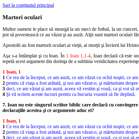
Sari la conținutul principal
Martori oculari
Multor oameni le place să meargă la un meci de fotbal, la un concert, 
pot să povestească ce au văzut şi au auzit. Alţii sunt martori oculari fă
Apostolii au fost martorii oculari ai vieţii, ai morţii şi învierii lui Hri
Aşa s-a întâmplat şi cu Ioan. În
1 Ioan 1,1-4
, Ioan declară că este u
repetă acest argument din dorinţa de a sublinia veridicitatea experienţe
1 Ioan, 1
1
Ce era de la început, ce am auzit, ce am văzut cu ochii noştri, ce am p
2
pentru că viaţa a fost arătată, şi noi am văzut-o, şi mărturisim despre e
3
deci, ce am văzut şi am auzit, aceea vă vestim şi vouă, ca şi voi să av
4
Şi vă scriem aceste lucruri pentru ca bucuria voastră să fie deplină.
7. Ioan nu este singurul scriitor biblic care declară cu convinger
declaraţiile acestea şi ce argumente aduc ei?
1 Ioan, 1
1
Ce era de la început, ce am auzit, ce am văzut cu ochii noştri, ce am p
2
pentru că viaţa a fost arătată, şi noi am văzut-o, şi mărturisim despre e
3
deci, ce am văzut şi am auzit, aceea vă vestim şi vouă, ca şi voi să av