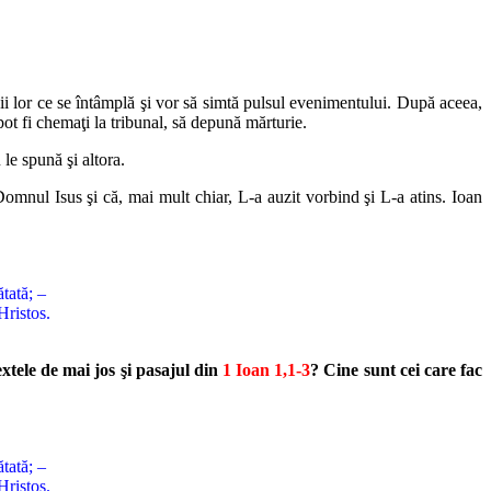
ii lor ce se întâmplă şi vor să simtă pulsul evenimentului. După aceea,
pot fi chemaţi la tribunal, să depună mărturie.
 le spună şi altora.
Domnul Isus şi că, mai mult chiar, L-a auzit vorbind şi L-a atins. Ioan
ătată; –
Hristos.
xtele de mai jos şi pasajul din
1 Ioan 1,1-3
? Cine sunt cei care fac
ătată; –
Hristos.