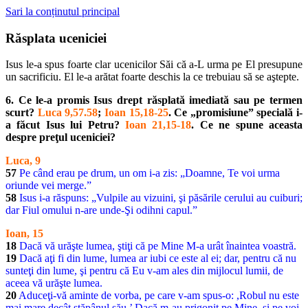
Sari la conținutul principal
Răsplata uceniciei
Isus le-a spus foarte clar ucenicilor Săi că a-L urma pe El presupune
un sacrificiu. El le-a arătat foarte deschis la ce trebuiau să se aştepte.
6. Ce le-a promis Isus drept răsplată imediată sau pe termen
scurt?
Luca 9,57.58
;
Ioan 15,18-25
. Ce „promisiune” specială i-
a făcut Isus lui Petru?
Ioan 21,15-18
. Ce ne spune aceasta
despre preţul uceniciei?
Luca, 9
57
Pe când erau pe drum, un om i-a zis: „Doamne, Te voi urma
oriunde vei merge.”
58
Isus i-a răspuns: „Vulpile au vizuini, şi păsările cerului au cuiburi;
dar Fiul omului n-are unde-Şi odihni capul.”
Ioan, 15
18
Dacă vă urăşte lumea, ştiţi că pe Mine M-a urât înaintea voastră.
19
Dacă aţi fi din lume, lumea ar iubi ce este al ei; dar, pentru că nu
sunteţi din lume, şi pentru că Eu v-am ales din mijlocul lumii, de
aceea vă urăşte lumea.
20
Aduceţi-vă aminte de vorba, pe care v-am spus-o: ,Robul nu este
mai mare decât stăpânul său.’ Dacă m-au prigonit pe Mine, şi pe voi