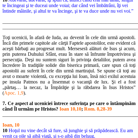
te încingeai şi te duceai unde voiai; dar când vei îmbătrâni, îţi vei
întinde mâinile, şi altul te va încinge, şi te va duce unde nu vei voi.”
_______________________________________________________
_______________________________________________________
Toţi ucenicii, în afară de Iuda, au devenit în cele din urmă apostoli.
Încă din primele capitole ale cărţii Faptele apostolilor, este evident că
aceşti bărbaţi au progresat mult. Merseseră alături de Isus şi acum,
prin puterea Duhului Sfânt, erau în stare să înfrunte împotrivirea şi
persecuţia. Deşi nu suntem siguri în privinţa detaliilor, putem avea
încredere în tradiţiile solide din biserica primară, care spun că toţi
apostolii au suferit în cele din urmă martirajul. Se spune că toţi au
avut o moarte violentă, cu excepţia lui Ioan, însă nici exilul acestuia
pe insula Patmos nu a însemnat o vacanţă de lux. Şi el a fost
„părtaş… la necaz, la Împărăţie şi la răbdarea în Isus Hristos”
(
Apoc. 1,9
).
7. Ce aspect al uceniciei întrece suferinţa pe care o întâmpinăm
când Îl urmăm pe Hristos?
Ioan 10,10
;
Rom. 8,28-39
_______________________________________________________
Ioan, 10
10
Hoţul nu vine decât să fure, să junghie şi să prăpădească. Eu am
venit ca oile să aibă viaţă, şi s-o aibă din belşug.