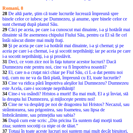
Romani, 8
28
De altă parte, ştim că toate lucrurile lucrează împreună spre
binele celor ce iubesc pe Dumnezeu, şi anume, spre binele celor ce
sunt chemaţi după planul Său.
29
Căci pe aceia, pe care i-a cunoscut mai dinainte, i-a şi hotărât mai
dinainte să fie asemenea chipului Fiului Său, pentru ca El să fie cel
întâi născut dintre mai mulţi fraţi.
30
Şi pe aceia pe care i-a hotărât mai dinainte, i-a şi chemat; şi pe
aceia pe care i-a chemat, i-a şi socotit neprihăniţi; iar pe aceia pe care
i-a socotit neprihăniţi, i-a şi proslăvit.
31
Deci, ce vom zice noi în faţa tuturor acestor lucruri? Dacă
Dumnezeu este pentru noi, cine va fi împotriva noastră?
32
El, care n-a cruţat nici chiar pe Fiul Său, ci L-a dat pentru noi
toţi, cum nu ne va da fără plată, împreună cu El, toate lucrurile?
33
Cine va ridica pâră împotriva aleşilor lui Dumnezeu? Dumnezeu
este Acela, care-i socoteşte neprihăniţi!
34
Cine-i va osândi? Hristos a murit! Ba mai mult, El a şi înviat, stă
la dreapta lui Dumnezeu, şi mijloceşte pentru noi!
35
Cine ne va despărţi pe noi de dragostea lui Hristos? Necazul, sau
strâmtorarea, sau prigonirea, sau foametea, sau lipsa de
îmbrăcăminte, sau primejdia sau sabia?
36
După cum este scris: „Din pricina Ta suntem daţi morţii toată
ziua; suntem socotiţi ca nişte oi de tăiat.”
37
Totuşi în toate aceste lucruri noi suntem mai mult decât biruitori,