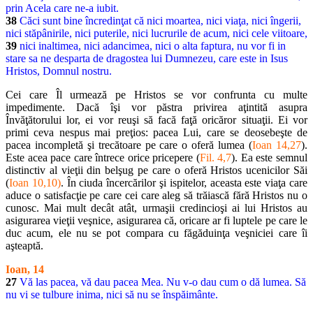
prin Acela care ne-a iubit.
38
Căci sunt bine încredinţat că nici moartea, nici viaţa, nici îngerii,
nici stăpânirile, nici puterile, nici lucrurile de acum, nici cele viitoare,
39
nici inaltimea, nici adancimea, nici o alta faptura, nu vor fi in
stare sa ne desparta de dragostea lui Dumnezeu, care este in Isus
Hristos, Domnul nostru.
Cei care Îl urmează pe Hristos se vor confrunta cu multe
impedimente. Dacă îşi vor păstra privirea aţintită asupra
Învăţătorului lor, ei vor reuşi să facă faţă oricăror situaţii. Ei vor
primi ceva nespus mai preţios: pacea Lui, care se deosebeşte de
pacea incompletă şi trecătoare pe care o oferă lumea (
Ioan 14,27
).
Este acea pace care întrece orice pricepere (
Fil. 4,7
). Ea este semnul
distinctiv al vieţii din belşug pe care o oferă Hristos ucenicilor Săi
(
Ioan 10,10)
. În ciuda încercărilor şi ispitelor, aceasta este viaţa care
aduce o satisfacţie pe care cei care aleg să trăiască fără Hristos nu o
cunosc. Mai mult decât atât, urmaşii credincioşi ai lui Hristos au
asigurarea vieţii veşnice, asigurarea că, oricare ar fi luptele pe care le
duc acum, ele nu se pot compara cu făgăduinţa veşniciei care îi
aşteaptă.
Ioan, 14
27
Vă las pacea, vă dau pacea Mea. Nu v-o dau cum o dă lumea. Să
nu vi se tulbure inima, nici să nu se înspăimânte.