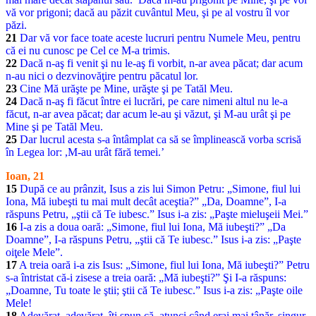
vă vor prigoni; dacă au păzit cuvântul Meu, şi pe al vostru îl vor
păzi.
21
Dar vă vor face toate aceste lucruri pentru Numele Meu, pentru
că ei nu cunosc pe Cel ce M-a trimis.
22
Dacă n-aş fi venit şi nu le-aş fi vorbit, n-ar avea păcat; dar acum
n-au nici o dezvinovăţire pentru păcatul lor.
23
Cine Mă urăşte pe Mine, urăşte şi pe Tatăl Meu.
24
Dacă n-aş fi făcut între ei lucrări, pe care nimeni altul nu le-a
făcut, n-ar avea păcat; dar acum le-au şi văzut, şi M-au urât şi pe
Mine şi pe Tatăl Meu.
25
Dar lucrul acesta s-a întâmplat ca să se împlinească vorba scrisă
în Legea lor: ,M-au urât fără temei.’
Ioan, 21
15
După ce au prânzit, Isus a zis lui Simon Petru: „Simone, fiul lui
Iona, Mă iubeşti tu mai mult decât aceştia?” „Da, Doamne”, I-a
răspuns Petru, „ştii că Te iubesc.” Isus i-a zis: „Paşte mieluşeii Mei.”
16
I-a zis a doua oară: „Simone, fiul lui Iona, Mă iubeşti?” „Da
Doamne”, I-a răspuns Petru, „ştii că Te iubesc.” Isus i-a zis: „Paşte
oiţele Mele”.
17
A treia oară i-a zis Isus: „Simone, fiul lui Iona, Mă iubeşti?” Petru
s-a întristat că-i zisese a treia oară: „Mă iubeşti?” Şi I-a răspuns:
„Doamne, Tu toate le ştii; ştii că Te iubesc.” Isus i-a zis: „Paşte oile
Mele!
18
Adevărat, adevărat, îţi spun că, atunci când erai mai tânăr, singur