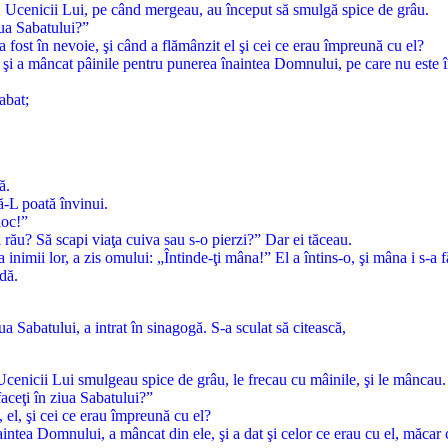
âu. Ucenicii Lui, pe când mergeau, au început să smulgă spice de grâu.
iua Sabatului?”
a fost în nevoie, şi când a flămânzit el şi cei ce erau împreună cu el?
şi a mâncat pâinile pentru punerea înaintea Domnului, pe care nu este în
abat;
ă.
ă-L poată învinui.
loc!”
i rău? Să scapi viaţa cuiva sau s-o pierzi?” Dar ei tăceau.
 inimii lor, a zis omului: „Întinde-ţi mâna!” El a întins-o, şi mâna i s-a 
rdă.
a Sabatului, a intrat în sinagogă. S-a sculat să citească,
. Ucenicii Lui smulgeau spice de grâu, le frecau cu mâinile, şi le mâncau.
faceţi în ziua Sabatului?”
, el, şi cei ce erau împreună cu el?
ntea Domnului, a mâncat din ele, şi a dat şi celor ce erau cu el, măcar 