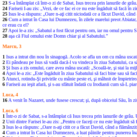
23
S-a întâmplat că într-o zi de Sabat, Isus trecea prin lanurile de gr
24
Fariseii I-au zis: „Vezi, de ce fac ei ce nu este îngăduit să facă în z
25
Isus le-a răspuns: „Oare n-aţi citit niciodată ce a făcut David, când 
26
Cum a intrat în Casa lui Dumnezeu, în zilele marelui preot Abiatar, 
ce erau cu el?
27
Apoi le-a zis: „Sabatul a fost făcut pentru om, iar nu omul pentru S
28
aşa că Fiul omului este Domn chiar şi al Sabatului.”
Marcu, 3
1
Isus a intrat din nou în sinagogă. Acolo se afla un om cu mâna uscat
2
Ei pândeau pe Isus să vadă dacă-l va vindeca în ziua Sabatului, ca s
3
Şi Isus a zis omului, care avea mâna uscată: „Scoală-te, şi stai la mij
4
Apoi le-a zis: „Este îngăduit în ziua Sabatului să faci bine sau să fac
5
Atunci, rotindu-Şi privirile cu mânie peste ei, şi mâhnit de împietrirea
6
Fariseii au ieşit afară, şi s-au sfătuit îndată cu Irodianii cum să-L pia
Luca, 4
16
A venit în Nazaret, unde fusese crescut; şi, după obiceiul Său, în ziu
Luca, 6
1
Într-o zi de Sabat, s-a întâmplat că Isus trecea prin lanurile de grâu
2
Unii dintre Farisei le-au zis: „Pentru ce faceţi ce nu este îngăduit să 
3
Isus le-a răspuns: „Oare n-aţi citit ce a făcut David, când a flămânzit
4
Cum a intrat în Casa lui Dumnezeu, a luat pâinile pentru punerea înai