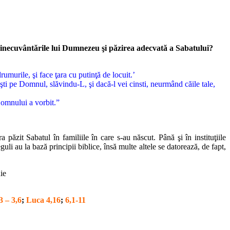
 binecuvântările lui Dumnezeu şi păzirea adecvată a Sabatului?
rumurile, şi face ţara cu putinţă de locuit.’
ţeşti pe Domnul, slăvindu-L, şi dacă-l vei cinsti, neurmând căile tale,
 Domnului a vorbit.”
păzit Sabatul în familiile în care s-au născut. Până şi în instituţiile
uli au la bază principii biblice, însă multe altele se datorează, de fapt,
ie
 – 3,6
;
Luca 4,16
;
6,1-11