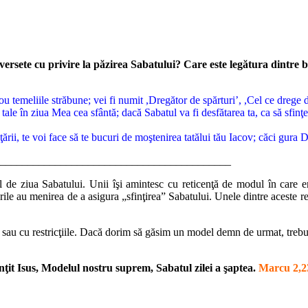
 versete cu privire la păzirea Sabatului? Care este legătura dintre
ou temeliile străbune; vei fi numit ,Dregător de spărturi’, ,Cel ce drege d
e tale în ziua Mea cea sfântă; dacă Sabatul va fi desfătarea ta, ca să sfin
ţării, te voi face să te bucuri de moştenirea tatălui tău Iacov; căci gura
__________________________________________
l de ziua Sabatului. Unii îşi amintesc cu reticenţă de modul în care era 
ile au menirea de a asigura „sfinţirea” Sabatului. Unele dintre aceste reg
ile, sau cu restricţiile. Dacă dorim să găsim un model demn de urmat, trebu
inţit Isus, Modelul nostru suprem, Sabatul zilei a şaptea.
Marcu 2,23