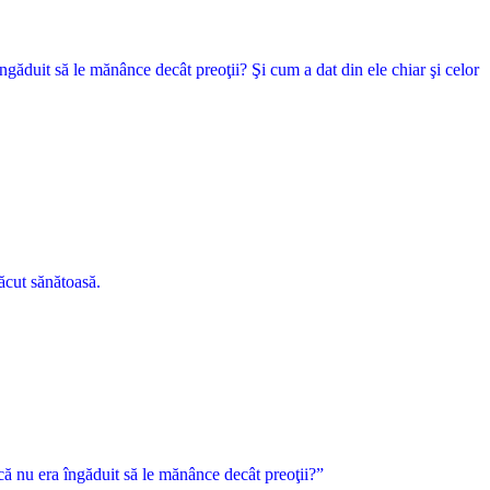
găduit să le mănânce decât preoţii? Şi cum a dat din ele chiar şi celor
făcut sănătoasă.
că nu era îngăduit să le mănânce decât preoţii?”