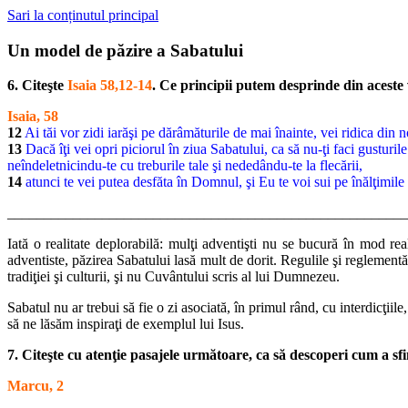
Sari la conținutul principal
Un model de păzire a Sabatului
6. Citeşte
Isaia 58,12-14
. Ce principii putem desprinde din aceste
Isaia, 58
12
Ai tăi vor zidi iarăşi pe dărâmăturile de mai înainte, vei ridica din n
13
Dacă îţi vei opri piciorul în ziua Sabatului, ca să nu-ţi faci gusturil
neîndeletnicindu-te cu treburile tale şi nededându-te la flecării,
14
atunci te vei putea desfăta în Domnul, şi Eu te voi sui pe înălţimile 
_______________________________________________________
Iată o realitate deplorabilă: mulţi adventişti nu se bucură în mod rea
adventiste, păzirea Sabatului lasă mult de dorit. Regulile şi reglementăr
tradiţiei şi culturii, şi nu Cuvântului scris al lui Dumnezeu.
Sabatul nu ar trebui să fie o zi asociată, în primul rând, cu interdicţi
să ne lăsăm inspiraţi de exemplul lui Isus.
7. Citeşte cu atenţie pasajele următoare, ca să descoperi cum a sf
Marcu, 2