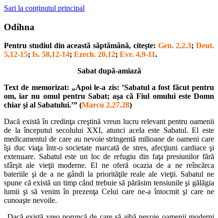
Sari la conținutul principal
Odihna
Pentru studiul din această săptămână, citeşte:
Gen. 2,2.3
;
Deut.
5,12-15
;
Is. 58,12-14
;
Ezech. 20,12
;
Evr. 4,9-11
.
Sabat după-amiază
Text de memorizat: „Apoi le-a zis: ’Sabatul a fost făcut pentru
om, iar nu omul pentru Sabat; aşa că Fiul omului este Domn
chiar şi al Sabatului.’” (
Marcu 2,27.28
)
Dacă există în credinţa creştină vreun lucru relevant pentru oamenii
de la începutul secolului XXI, atunci acela este Sabatul. El este
medicamentul de care au nevoie stringentă milioane de oameni care
îşi duc viaţa într-o societate marcată de stres, afecţiuni cardiace şi
extenuare. Sabatul este un loc de refugiu din faţa presiunilor fără
sfârşit ale vieţii moderne. El ne oferă ocazia de a ne reîncărca
bateriile şi de a ne gândi la priorităţile reale ale vieţii. Sabatul ne
spune că există un timp când trebuie să părăsim tensiunile şi gălăgia
lumii şi să venim în prezenţa Celui care ne-a întocmit şi care ne
cunoaşte nevoile.
„Dacă există vreo poruncă de care să aibă nevoie oamenii moderni