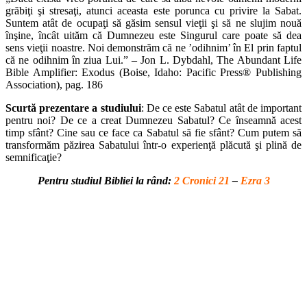
grăbiţi şi stresaţi, atunci aceasta este porunca cu privire la Sabat.
Suntem atât de ocupaţi să găsim sensul vieţii şi să ne slujim nouă
înşine, încât uităm că Dumnezeu este Singurul care poate să dea
sens vieţii noastre. Noi demonstrăm că ne ’odihnim’ în El prin faptul
că ne odihnim în ziua Lui.” – Jon L. Dybdahl, The Abundant Life
Bible Amplifier: Exodus (Boise, Idaho: Pacific Press® Publishing
Association), pag. 186
Scurtă prezentare a studiului
: De ce este Sabatul atât de important
pentru noi? De ce a creat Dumnezeu Sabatul? Ce înseamnă acest
timp sfânt? Cine sau ce face ca Sabatul să fie sfânt? Cum putem să
transformăm păzirea Sabatului într-o experienţă plăcută şi plină de
semnificaţie?
Pentru studiul Bibliei la rând:
2 Cronici 21
–
Ezra 3