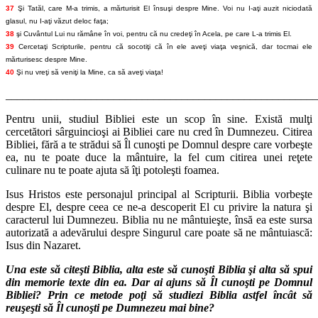
37
Şi Tatăl, care M-a trimis, a mărturisit El însuşi despre Mine. Voi nu I-aţi auzit niciodată
glasul, nu I-aţi văzut deloc faţa;
38
şi Cuvântul Lui nu rămâne în voi, pentru că nu credeţi în Acela, pe care L-a trimis El.
39
Cercetaţi Scripturile, pentru că socotiţi că în ele aveţi viaţa veşnică, dar tocmai ele
mărturisesc despre Mine.
40
Şi nu vreţi să veniţi la Mine, ca să aveţi viaţa!
_______________________________________________________
Pentru unii, studiul Bibliei este un scop în sine. Există mulţi
cercetători sârguincioşi ai Bibliei care nu cred în Dumnezeu. Citirea
Bibliei, fără a te strădui să Îl cunoşti pe Domnul despre care vorbeşte
ea, nu te poate duce la mântuire, la fel cum citirea unei reţete
culinare nu te poate ajuta să îţi potoleşti foamea.
Isus Hristos este personajul principal al Scripturii. Biblia vorbeşte
despre El, despre ceea ce ne-a descoperit El cu privire la natura şi
caracterul lui Dumnezeu. Biblia nu ne mântuieşte, însă ea este sursa
autorizată a adevărului despre Singurul care poate să ne mântuiască:
Isus din Nazaret.
Una este să citeşti Biblia, alta este să cunoşti Biblia şi alta să spui
din memorie texte din ea. Dar ai ajuns să Îl cunoşti pe Domnul
Bibliei? Prin ce metode poţi să studiezi Biblia astfel încât să
reuşeşti să Îl cunoşti pe Dumnezeu mai bine?