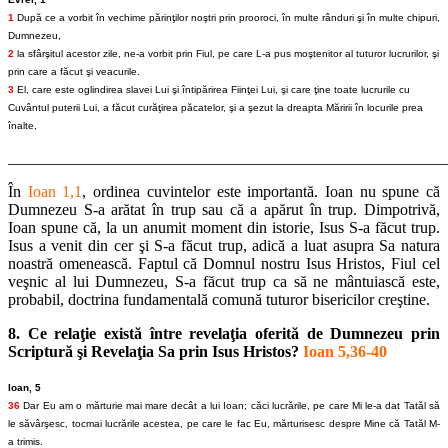
1
După ce a vorbit în vechime părinţilor noştri prin prooroci, în multe rânduri şi în multe chipuri,
Dumnezeu,
2
la sfârşitul acestor zile, ne-a vorbit prin Fiul, pe care L-a pus moştenitor al tuturor lucrurilor, şi
prin care a făcut şi veacurile.
3
El, care este oglindirea slavei Lui şi întipărirea Fiinţei Lui, şi care ţine toate lucrurile cu
Cuvântul puterii Lui, a făcut curăţirea păcatelor, şi a şezut la dreapta Măririi în locurile prea
înalte,
_______________________________________________________
În
Ioan 1,1
, ordinea cuvintelor este importantă. Ioan nu spune că
Dumnezeu S-a arătat în trup sau că a apărut în trup. Dimpotrivă,
Ioan spune că, la un anumit moment din istorie, Isus S-a făcut trup.
Isus a venit din cer şi S-a făcut trup, adică a luat asupra Sa natura
noastră omenească. Faptul că Domnul nostru Isus Hristos, Fiul cel
veşnic al lui Dumnezeu, S-a făcut trup ca să ne mântuiască este,
probabil, doctrina fundamentală comună tuturor bisericilor creştine.
8. Ce relaţie există între revelaţia oferită de Dumnezeu prin
Scriptură şi Revelaţia Sa prin Isus Hristos?
Ioan 5,36-40
Ioan, 5
36
Dar Eu am o mărturie mai mare decât a lui Ioan; căci lucrările, pe care Mi le-a dat Tatăl să
le săvârşesc, tocmai lucrările acestea, pe care le fac Eu, mărturisesc despre Mine că Tatăl M-
a trimis.