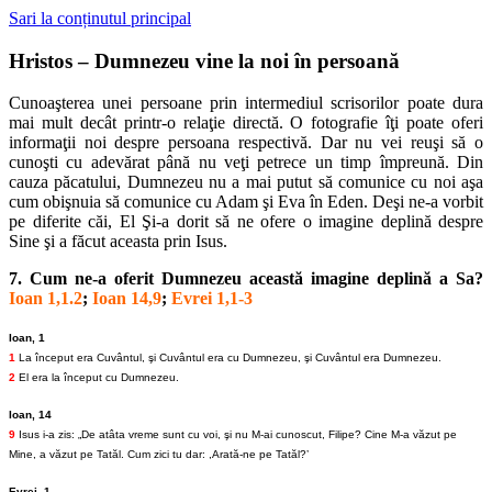
Sari la conținutul principal
Hristos – Dumnezeu vine la noi în persoană
Cunoaşterea unei persoane prin intermediul scrisorilor poate dura
mai mult decât printr-o relaţie directă. O fotografie îţi poate oferi
informaţii noi despre persoana respectivă. Dar nu vei reuşi să o
cunoşti cu adevărat până nu veţi petrece un timp împreună. Din
cauza păcatului, Dumnezeu nu a mai putut să comunice cu noi aşa
cum obişnuia să comunice cu Adam şi Eva în Eden. Deşi ne-a vorbit
pe diferite căi, El Şi-a dorit să ne ofere o imagine deplină despre
Sine şi a făcut aceasta prin Isus.
7. Cum ne-a oferit Dumnezeu această imagine deplină a Sa?
Ioan 1,1.2
;
Ioan 14,9
;
Evrei 1,1-3
Ioan, 1
1
La început era Cuvântul, şi Cuvântul era cu Dumnezeu, şi Cuvântul era Dumnezeu.
2
El era la început cu Dumnezeu.
Ioan, 14
9
Isus i-a zis: „De atâta vreme sunt cu voi, şi nu M-ai cunoscut, Filipe? Cine M-a văzut pe
Mine, a văzut pe Tatăl. Cum zici tu dar: ,Arată-ne pe Tatăl?’
Evrei, 1