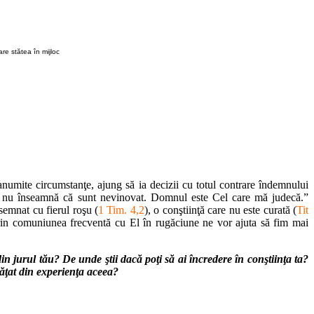
are stătea în mijloc
anumite circumstanţe, ajung să ia decizii cu totul contrare îndemnului
sta nu înseamnă că sunt nevinovat. Domnul este Cel care mă judecă.”
semnat cu fierul roşu (
1 Tim. 4,2
), o conştiinţă care nu este curată (
Tit
rin comuniunea frecventă cu El în rugăciune ne vor ajuta să fim mai
din jurul tău? De unde ştii dacă poţi să ai încredere în conştiinţa ta?
nvăţat din experienţa aceea?