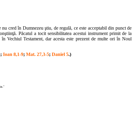
are nu cred în Dumnezeu ştiu, de regulă, ce este acceptabil din punct de
tiinţă. Păcatul a tocit sensibilitatea acestui instrument primit de la
 în Vechiul Testament, dar acesta este prezent de multe ori în Noul
3
;
Ioan
8,1-9
;
Mat. 27,3-5
;
Daniel 5
.)
ta.”