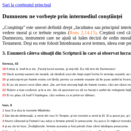
Sari la conținutul principal
Dumnezeu ne vorbeşte prin intermediul conştiinţei
„Conştiinţa” este uneori definită drept „facultatea sau principiul inte
vedere moral şi ce trebuie respins (
Rom. 2,14.15)
. Creştinii cred c
Dumnezeu, instrument care ne ajută să luăm decizii de ordin moral.
Testament. Deşi nu este folosit întotdeauna acest termen, ideea este pre
3. Enumeră câteva situaţii din Scriptură în care ai observat lucra
Geneza, 42
18
A treia zi, Iosif le-a zis: „Faceţi lucrul acesta, şi veţi trăi. Eu mă tem de Dumnezeu!
19
Dacă sunteţi oameni de treabă, să rămână unul din fraţii voştri închis în temniţa voastră; iar ceil
20
şi aduceţi-mi pe fratele vostru cel tânăr, pentru ca vorbele voastre să fie puse astfel la încer
21
Ei au zis atunci unul către altul: „Da; am fost vinovaţi faţă de fratele nostru; căci am văzut n
22
Ruben a luat cuvântul, şi le-a zis: „Nu vă spuneam eu să nu faceţi o astfel de nelegiuire faţă
23
Ei nu ştiau că Iosif îi înţelegea, căci vorbea cu ei printr-un tălmaci.
Ioan, 8
1
Isus S-a dus la muntele Măslinilor.
2
Dar dis-de-dimineaţă, a venit din nou în Templu; şi tot norodul a venit la El. El a şezut jos, şi-i
3
Atunci cărturarii şi Fariseii I-au adus o femeie prinsă în preacurvie. Au pus-o în mijlocul norodul
4
şi au zis lui Isus: „Învăţătorule, femeia aceasta a fost prinsă chiar când săvârşea preacurvia.