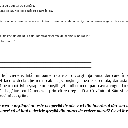
scria cu degetul pe pământ.
ăcat, să arunce cel dintâi cu piatra în ea.”
câte unul, începând de la cei mai bătrâni, până la cei din urmă. Şi Isus a rămas singur cu femeia, c
treizeci de arginţi, i-a dat preoţilor celor mai de seamă şi bătrânilor,
„Treaba ta.”
________________________________________
________________________________________
________________________________________
 de încredere. Întâlnim oameni care au o conştiinţă bună, dar care, în 
l face o declaraţie remarcabilă: „Conştiinţa mea este curată, dar a
 ne împotrivim şoaptelor conştiinţei: unii oameni par a avea cugetul în
ilă. Legătura cu Dumnezeu prin citirea regulată a Cuvântului Său şi p
mediul conştiinţei.
vocea conştiinţei nu este acoperită de alte voci din interiorul tău sau 
escoperi că ai luat o decizie greşită din punct de vedere moral? Ce ai î