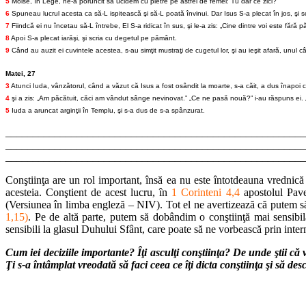
5
Moise, în Lege, ne-a poruncit să ucidem cu pietre pe astfel de femei: Tu dar ce zici?”
6
Spuneau lucrul acesta ca să-L ispitească şi să-L poată învinui. Dar Isus S-a plecat în jos, şi 
7
Fiindcă ei nu încetau să-L întrebe, El S-a ridicat în sus, şi le-a zis: „Cine dintre voi este fără p
8
Apoi S-a plecat iarăşi, şi scria cu degetul pe pământ.
9
Când au auzit ei cuvintele acestea, s-au simţit mustraţi de cugetul lor, şi au ieşit afară, unul 
Matei, 27
3
Atunci Iuda, vânzătorul, când a văzut că Isus a fost osândit la moarte, s-a căit, a dus înapoi cei 
4
şi a zis: „Am păcătuit, căci am vândut sânge nevinovat.” „Ce ne pasă nouă?” i-au răspuns ei. 
5
Iuda a aruncat arginţii în Templu, şi s-a dus de s-a spânzurat.
_______________________________________________________
_______________________________________________________
_______________________________________________________
Conştiinţa are un rol important, însă ea nu este întotdeauna vrednică
acesteia. Conştient de acest lucru, în
1 Corinteni 4,4
apostolul Pave
(Versiunea în limba engleză – NIV). Tot el ne avertizează că putem să
1,15)
. Pe de altă parte, putem să dobândim o conştiinţă mai sensib
sensibili la glasul Duhului Sfânt, care poate să ne vorbească prin inter
Cum iei deciziile importante? Îţi asculţi conştiinţa? De unde ştii că 
Ţi s-a întâmplat vreodată să faci ceea ce îţi dicta conştiinţa şi să d