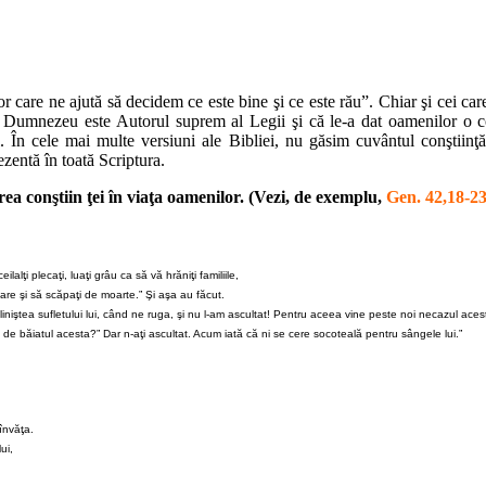
rior care ne ajută să decidem ce este bine şi ce este rău”. Chiar şi cei c
ă Dumnezeu este Autorul suprem al Legii şi că le-a dat oamenilor o conş
 În cele mai multe versiuni ale Bibliei, nu găsim cuvântul conştiinţă
zentă în toată Scriptura.
rea conştiin ţei în viaţa oamenilor. (Vezi, de exemplu,
Gen. 42,18-2
alţi plecaţi, luaţi grâu ca să vă hrăniţi familiile,
care şi să scăpaţi de moarte.” Şi aşa au făcut.
eliniştea sufletului lui, când ne ruga, şi nu l-am ascultat! Pentru aceea vine peste noi necazul aces
 de băiatul acesta?” Dar n-aţi ascultat. Acum iată că ni se cere socoteală pentru sângele lui.”
 învăţa.
ui,