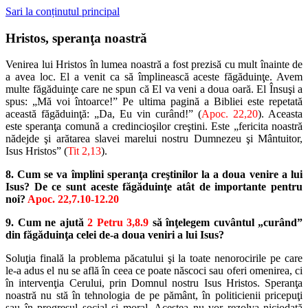
Sari la conținutul principal
Hristos, speranţa noastră
Venirea lui Hristos în lumea noastră a fost prezisă cu mult înainte de
a avea loc. El a venit ca să împlinească aceste făgăduinţe. Avem
multe făgăduinţe care ne spun că El va veni a doua oară. El Însuşi a
spus: „Mă voi întoarce!” Pe ultima pagină a Bibliei este repetată
această făgăduinţă: „Da, Eu vin curând!” (
Apoc. 22,20
). Aceasta
este speranţa comună a credincioşilor creştini. Este „fericita noastră
nădejde şi arătarea slavei marelui nostru Dumnezeu şi Mântuitor,
Isus Hristos” (
Tit 2,13
).
8. Cum se va împlini speranţa creştinilor la a doua venire a lui
Isus? De ce sunt aceste făgăduinţe atât de importante pentru
noi?
Apoc. 22,7.10-12.20
9. Cum ne ajută
2 Petru 3,8.9
să înţelegem cuvântul „curând”
din făgăduinţa celei de-a doua veniri a lui Isus?
Soluţia finală la problema păcatului şi la toate nenorocirile pe care
le-a adus el nu se află în ceea ce poate născoci sau oferi omenirea, ci
în intervenţia Cerului, prin Domnul nostru Isus Hristos. Speranţa
noastră nu stă în tehnologia de pe pământ, în politicienii pricepuţi
sau în progresul social şi moral. Acestea nu vor rezolva niciodată