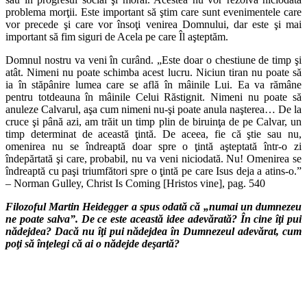
problema morţii. Este important să ştim care sunt evenimentele care
vor precede şi care vor însoţi venirea Domnului, dar este şi mai
important să fim siguri de Acela pe care Îl aşteptăm.
Domnul nostru va veni în curând. „Este doar o chestiune de timp şi
atât. Nimeni nu poate schimba acest lucru. Niciun tiran nu poate să
ia în stăpânire lumea care se află în mâinile Lui. Ea va rămâne
pentru totdeauna în mâinile Celui Răstignit. Nimeni nu poate să
anuleze Calvarul, aşa cum nimeni nu-şi poate anula naşterea… De la
cruce şi până azi, am trăit un timp plin de biruinţa de pe Calvar, un
timp determinat de această ţintă. De aceea, fie că ştie sau nu,
omenirea nu se îndreaptă doar spre o ţintă aşteptată într-o zi
îndepărtată şi care, probabil, nu va veni niciodată. Nu! Omenirea se
îndreaptă cu paşi triumfători spre o ţintă pe care Isus deja a atins-o.”
– Norman Gulley, Christ Is Coming [Hristos vine], pag. 540
Filozoful Martin Heidegger a spus odată că „numai un dumnezeu
ne poate salva”. De ce este această idee adevărată? În cine îţi pui
nădejdea? Dacă nu îţi pui nădejdea în Dumnezeul adevărat, cum
poţi să înţelegi că ai o nădejde deşartă?