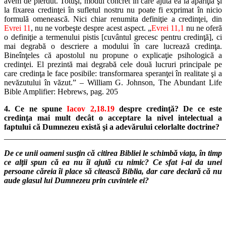
avem de pierdut. Totuşi, modul concret în care ajută ea la apariţia şi
la fixarea credinţei în sufletul nostru nu poate fi exprimat în nicio
formulă omenească. Nici chiar renumita definiţie a credinţei, din
Evrei 11
, nu ne vorbeşte despre acest aspect. „
Evrei 11,1
nu ne oferă
o definiţie a termenului pistis [cuvântul grecesc pentru credinţă], ci
mai degrabă o descriere a modului în care lucrează credinţa.
Bineînţeles că apostolul nu propune o explicaţie psihologică a
credinţei. El prezintă mai degrabă cele două lucruri principale pe
care credinţa le face posibile: transformarea speranţei în realitate şi a
nevăzutului în văzut.” – William G. Johnson, The Abundant Life
Bible Amplifier: Hebrews, pag. 205
4. Ce ne spune
Iacov 2,18.19
despre credinţă? De ce este
credinţa mai mult decât o acceptare la nivel intelectual a
faptului că Dumnezeu există şi a adevărului celorlalte doctrine?
_______________________________________________________
De ce unii oameni susţin că citirea Bibliei le schimbă viaţa, în timp
ce alţii spun că ea nu îi ajută cu nimic? Ce sfat i-ai da unei
persoane căreia îi place să citească Biblia, dar care declară că nu
aude glasul lui Dumnezeu prin cuvintele ei?