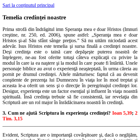
Sari la conținutul principal
Temelia credinţei noastre
Prima strofă din îndrăgitul imn Speranţa mea e doar Hristos (Imnuri
creştine, nr. 250, ed. 2006), spune astfel: „Speranţa mea e doar
Hristos şi-al Său sfânt sânge preţios.” Să nu uităm niciodată acest
adevăr. Isus Hristos este temelia şi sursa finală a credinţei noastre.
Deşi credinţa este o taină care depăşeşte puterea noastră de
înţelegere, ne-au fost oferite totuşi câteva explicaţii cu privire la
modul în care ia ea naştere şi la modul în care poate fi întărită. Unele
personaje biblice au avut o experienţă neaşteptată, în urma căreia au
pornit pe drumul credinţei. Altele mărturisesc faptul că au devenit
conştiente de prezenţa lui Dumnezeu în viaţa lor în mod treptat şi
aceasta le-a oferit un sens şi o direcţie în peregrinajul credinţei lor.
Desigur, experienţa este un factor esenţial şi influent în viaţa noastră
spirituală. Însă credinţa trebuie să fie consistentă, iar revelaţia din
Scriptură are un rol major în înrădăcinarea noastră în credinţă.
3. Cum ne ajută Scriptura în experienţa credinţei?
Ioan 5,39
;
2
Tim. 3,15
_______________________________________________________
Evident, Scriptura are o importanţă covârşitoare şi, dacă o neglijăm,