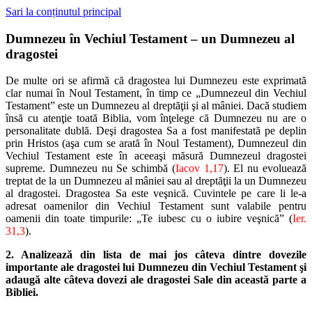
Sari la conținutul principal
Dumnezeu în Vechiul Testament – un Dumnezeu al
dragostei
De multe ori se afirmă că dragostea lui Dumnezeu este exprimată
clar numai în Noul Testament, în timp ce „Dumnezeul din Vechiul
Testament” este un Dumnezeu al dreptăţii şi al mâniei. Dacă studiem
însă cu atenţie toată Biblia, vom înţelege că Dumnezeu nu are o
personalitate dublă. Deşi dragostea Sa a fost manifestată pe deplin
prin Hristos (aşa cum se arată în Noul Testament), Dumnezeul din
Vechiul Testament este în aceeaşi măsură Dumnezeul dragostei
supreme. Dumnezeu nu Se schimbă (
Iacov 1,17
). El nu evoluează
treptat de la un Dumnezeu al mâniei sau al dreptăţii la un Dumnezeu
al dragostei. Dragostea Sa este veşnică. Cuvintele pe care li le-a
adresat oamenilor din Vechiul Testament sunt valabile pentru
oamenii din toate timpurile: „Te iubesc cu o iubire veşnică” (
Ier.
31,3
).
2. Analizează din lista de mai jos câteva dintre dovezile
importante ale dragostei lui Dumnezeu din Vechiul Testament şi
adaugă alte câteva dovezi ale dragostei Sale din această parte a
Bibliei.