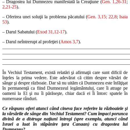
– Dragostea lui Dumnezeu manifestată la Creaţiune (
Gen. 1,26-31
;
2,21-25
).
– Oferirea unei soluţii la problema păcatului (
Gen. 3,15; 22,8
;
Isaia
53
).
– Darul Sabatului (
Exod 31,12-17
).
– Darul neîntrerupt al profeţiei (
Amos 3,7
).
_______________________________________________________
_______________________________________________________
_______________________________________________________
_______________________________________________________
În Vechiul Testament, există relatări şi afirmaţii care sunt dificil de
înţeles la prima vedere. Este adevărat că citim despre vărsări de
sânge şi despre războaie. Dar să nu uităm că Dumnezeu este înfăţişat
în permanenţă ca fiind Dumnezeul legământului, care îi atrage pe
oameni la El şi nu îi părăseşte, chiar dacă ei Îi întorc spatele în
numeroase rânduri.
Ce răspuns oferi atunci când cineva face referire la războaiele şi
la vărsările de sânge din Vechiul Testament? Cum împaci porunca
divină de a distruge naţiuni întregi (spre exemplu, atunci când
Israel a luat în stăpânire ţara Canaan) cu dragostea lui
Dumnezeu?