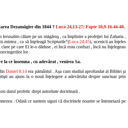
ă Marea Dezamăgire din 1844 ?
Luca 24,13-27; Fapte 10,9-16.44-48.
 Ierusalim călare pe un măgăruş , ca împlinire a profeţiei lui Zaharia ,
 mintea , ca să înţeleagă Scripturile”(
Luca 24,45
), ucenicii au înţeles
i clare pe care El le-o dăduse , ei încă erau confuzi , încă nu înţelegeau
convingerilor lor .
ire la ce însemna , cu adevărat , venirea Sa.
 din
Daniel 8.14
era pământul . Aşa cum studiul aprofundat al Bibliei şi
entişti au ajuns la o nouă înţelegere a adevărului despre sanctuar prin
losi darul profetic drept autoritate doctrinară .
Dumnezeu . Odată ce suntem siguri că doctrinele noastre se întemeiază pe