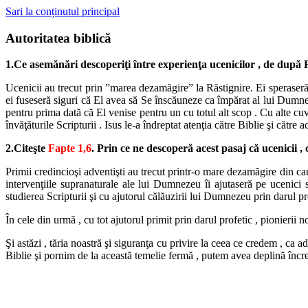
Sari la conținutul principal
Autoritatea biblică
1.Ce asemănări descoperiţi între experienţa ucenicilor , de după 
Ucenicii au trecut prin ”marea dezamăgire” la Răstignire. Ei speraseră 
ei fuseseră siguri că El avea să Se înscăuneze ca împărat al lui Dumne
pentru prima dată că El venise pentru un cu totul alt scop . Cu alte cuvi
învăţăturile Scripturii . Isus le-a îndreptat atenţia către Biblie şi către 
2.Citeşte
Fapte 1,6
. Prin ce ne descoperă acest pasaj că ucenicii , 
Primii credincioşi adventişti au trecut printr-o mare dezamăgire din cau
intervenţiile supranaturale ale lui Dumnezeu îi ajutaseră pe ucenici s
studierea Scripturii şi cu ajutorul călăuzirii lui Dumnezeu prin darul pr
În cele din urmă , cu tot ajutorul primit prin darul profetic , pionierii n
Şi astăzi , tăria noastră şi siguranţa cu privire la ceea ce credem , c
Biblie şi pornim de la această temelie fermă , putem avea deplină încre