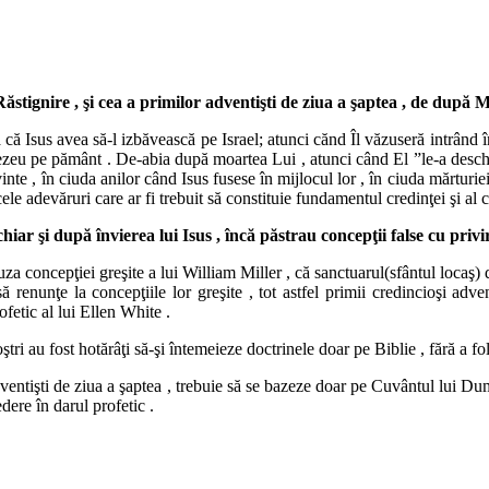
Răstignire , şi cea a primilor adventişti de ziua a şaptea , de dup
că Isus avea să-l izbăvească pe Israel; atunci cănd Îl văzuseră intrând în
zeu pe pământ . De-abia după moartea Lui , atunci când El ”le-a deschis
nte , în ciuda anilor când Isus fusese în mijlocul lor , în ciuda mărturie
acele adevăruri care ar fi trebuit să constituie fundamentul credinţei şi al 
chiar şi după învierea lui Isus , încă păstrau concepţii false cu priv
za concepţiei greşite a lui William Miller , că sanctuarul(sfântul locaş)
ă renunţe la concepţiile lor greşite , tot astfel primii credincioşi adv
ofetic al lui Ellen White .
oştri au fost hotărâţi să-şi întemeieze doctrinele doar pe Biblie , fără a fo
a adventişti de ziua a şaptea , trebuie să se bazeze doar pe Cuvântul lui 
dere în darul profetic .