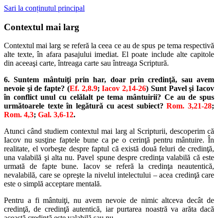
Sari la conținutul principal
Contextul mai larg
Contextul mai larg se referă la ceea ce au de spus pe tema respectivă
alte texte, în afara pasajului imediat. El poate include alte capitole
din aceeaşi carte, întreaga carte sau întreaga Scriptură.
6. Suntem mântuiţi prin har, doar prin credinţă, sau avem
nevoie şi de fapte? (
Ef. 2,8.9
;
Iacov 2,14-26
) Sunt Pavel şi Iacov
în conflict unul cu celălalt pe tema mântuirii? Ce au de spus
următoarele texte în legătură cu acest subiect?
Rom. 3,21-28
;
Rom. 4,3
;
Gal. 3,6-12
.
Atunci când studiem contextul mai larg al Scripturii, descoperim că
Iacov nu susţine faptele bune ca pe o cerinţă pentru mântuire. În
realitate, el vorbeşte despre faptul că există două feluri de credinţă,
una valabilă şi alta nu. Pavel spune despre credinţa valabilă că este
urmată de fapte bune. Iacov se referă la credinţa neautentică,
nevalabilă, care se opreşte la nivelul intelectului – acea credinţă care
este o simplă acceptare mentală.
Pentru a fi mântuiţi, nu avem nevoie de nimic altceva decât de
credinţă, de credinţă autentică, iar purtarea noastră va arăta dacă
această credinţă este valabilă sau nu.