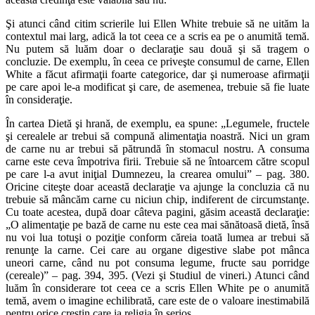
Şi atunci când citim scrierile lui Ellen White trebuie să ne uităm la
contextul mai larg, adică la tot ceea ce a scris ea pe o anumită temă.
Nu putem să luăm doar o declaraţie sau două şi să tragem o
concluzie. De exemplu, în ceea ce priveşte consumul de carne, Ellen
White a făcut afirmaţii foarte categorice, dar şi numeroase afirmaţii
pe care apoi le-a modificat şi care, de asemenea, trebuie să fie luate
în consideraţie.
În cartea Dietă şi hrană, de exemplu, ea spune: „Legumele, fructele
şi cerealele ar trebui să compună alimentaţia noastră. Nici un gram
de carne nu ar trebui să pătrundă în stomacul nostru. A consuma
carne este ceva împotriva firii. Trebuie să ne întoarcem către scopul
pe care l-a avut iniţial Dumnezeu, la crearea omului” – pag. 380.
Oricine citeşte doar această declaraţie va ajunge la concluzia că nu
trebuie să mâncăm carne cu niciun chip, indiferent de circumstanţe.
Cu toate acestea, după doar câteva pagini, găsim această declaraţie:
„O alimentaţie pe bază de carne nu este cea mai sănătoasă dietă, însă
nu voi lua totuşi o poziţie conform căreia toată lumea ar trebui să
renunţe la carne. Cei care au organe digestive slabe pot mânca
uneori carne, când nu pot consuma legume, fructe sau porridge
(cereale)” – pag. 394, 395. (Vezi şi Studiul de vineri.) Atunci când
luăm în considerare tot ceea ce a scris Ellen White pe o anumită
temă, avem o imagine echilibrată, care este de o valoare inestimabilă
pentru orice creştin care ia religia în serios.