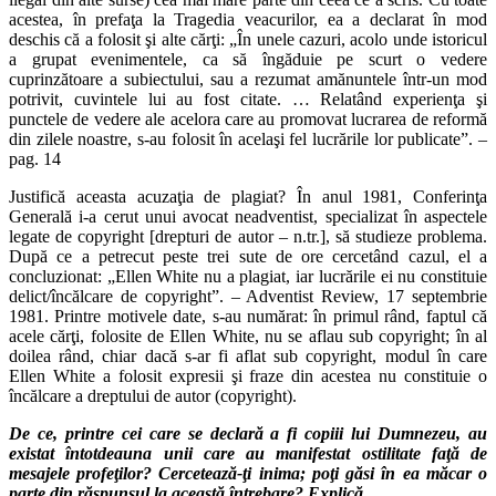
acestea, în prefaţa la Tragedia veacurilor, ea a declarat în mod
deschis că a folosit şi alte cărţi: „În unele cazuri, acolo unde istoricul
a grupat evenimentele, ca să îngăduie pe scurt o vedere
cuprinzătoare a subiectului, sau a rezumat amănuntele într-un mod
potrivit, cuvintele lui au fost citate. … Relatând experienţa şi
punctele de vedere ale acelora care au promovat lucrarea de reformă
din zilele noastre, s-au folosit în acelaşi fel lucrările lor publicate”. –
pag. 14
Justifică aceasta acuzaţia de plagiat? În anul 1981, Conferinţa
Generală i-a cerut unui avocat neadventist, specializat în aspectele
legate de copyright [drepturi de autor – n.tr.], să studieze problema.
După ce a petrecut peste trei sute de ore cercetând cazul, el a
concluzionat: „Ellen White nu a plagiat, iar lucrările ei nu constituie
delict/încălcare de copyright”. – Adventist Review, 17 septembrie
1981. Printre motivele date, s-au numărat: în primul rând, faptul că
acele cărţi, folosite de Ellen White, nu se aflau sub copyright; în al
doilea rând, chiar dacă s-ar fi aflat sub copyright, modul în care
Ellen White a folosit expresii şi fraze din acestea nu constituie o
încălcare a dreptului de autor (copyright).
De ce, printre cei care se declară a fi copiii lui Dumnezeu, au
existat întotdeauna unii care au manifestat ostilitate faţă de
mesajele profeţilor? Cercetează-ţi inima; poţi găsi în ea măcar o
parte din răspunsul la această întrebare? Explică.