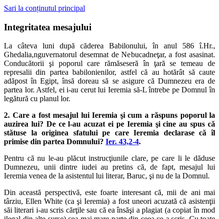
Sari la conținutul principal
Integritatea mesajului
La câteva luni după căderea Babilonului, în anul 586 î.Hr.,
Ghedalia,nguvernatorul desemnat de Nebucadneţar, a fost asasinat.
Conducătorii şi poporul care rămăseseră în ţară se temeau de
represalii din partea babilonienilor, astfel că au hotărât să caute
adăpost în Egipt, însă doreau să se asigure că Dumnezeu era de
partea lor. Astfel, ei i-au cerut lui Ieremia să-L întrebe pe Domnul în
legătură cu planul lor.
2. Care a fost mesajul lui Ieremia şi cum a răspuns poporul la
auzirea lui? De ce l-au acuzat ei pe Ieremia şi cine au spus că
stătuse la originea sfatului pe care Ieremia declarase că îl
primise din partea Domnului?
Ier. 43,2-4
.
Pentru că nu le-au plăcut instrucţiunile clare, pe care li le dăduse
Dumnezeu, unii dintre iudei au pretins că, de fapt, mesajul lui
Ieremia venea de la asistentul lui literar, Baruc, şi nu de la Domnul.
Din această perspectivă, este foarte interesant că, mii de ani mai
târziu, Ellen White (ca şi Ieremia) a fost uneori acuzată că asistenţii
săi literari i-au scris cărţile sau că ea însăşi a plagiat (a copiat în mod
ilegal din alte surse) cea mai mare parte din ceea ce a scris. Cu toate