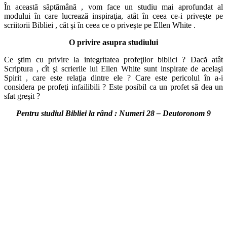
În această săptămână , vom face un studiu mai aprofundat al
modului în care lucrează inspiraţia, atât în ceea ce-i priveşte pe
scriitorii Bibliei , cât şi în ceea ce o priveşte pe Ellen White .
O privire asupra studiului
Ce ştim cu privire la integritatea profeţilor biblici ? Dacă atât
Scriptura , cît şi scrierile lui Ellen White sunt inspirate de acelaşi
Spirit , care este relaţia dintre ele ? Care este pericolul în a-i
considera pe profeţi infailibili ? Este posibil ca un profet să dea un
sfat greşit ?
Pentru studiul Bibliei la rând : Numeri 28 – Deutoronom 9