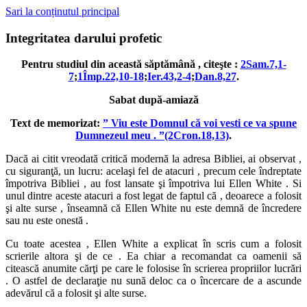
Sari la conținutul principal
Integritatea darului profetic
Pentru studiul din această săptămână , citeşte :
2Sam.7,1-
7
;
1Împ.22,10-18
;
Ier.43,2-4
;
Dan.8,27
.
Sabat după-amiază
Text de memorizat:
” Viu este Domnul că voi vesti ce va spune
Dumnezeul meu . ”(2Cron.18,13)
.
Dacă ai citit vreodată critică modernă la adresa Bibliei, ai observat ,
cu siguranţă, un lucru: acelaşi fel de atacuri , precum cele îndreptate
împotriva Bibliei , au fost lansate şi împotriva lui Ellen White . Si
unul dintre aceste atacuri a fost legat de faptul că , deoarece a folosit
şi alte surse , înseamnă că Ellen White nu este demnă de încredere
sau nu este onestă .
Cu toate acestea , Ellen White a explicat în scris cum a folosit
scrierile altora şi de ce . Ea chiar a recomandat ca oamenii să
citească anumite cărţi pe care le folosise în scrierea propriilor lucrări
. O astfel de declaraţie nu sună deloc ca o încercare de a ascunde
adevărul că a folosit şi alte surse.