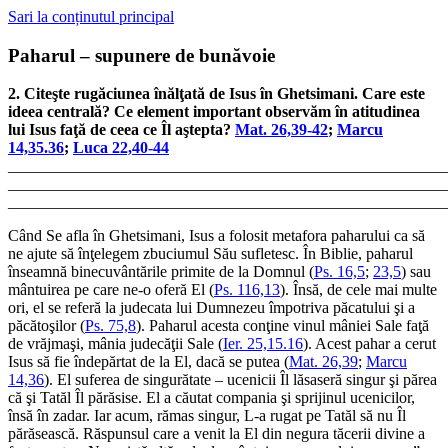
Sari la conținutul principal
Paharul – supunere de bunăvoie
2. Citeşte rugăciunea înălţată de Isus în Ghetsimani. Care este
ideea centrală? Ce element important observăm în atitudinea
lui Isus faţă de ceea ce Îl aştepta?
Mat. 26,39-42
;
Marcu
14,35.36
;
Luca 22,40-44
_______________________________________________________
_______________________________________________________
_______________________________________________________
Când Se afla în Ghetsimani, Isus a folosit metafora paharului ca să
ne ajute să înţelegem zbuciumul Său sufletesc. În Biblie, paharul
înseamnă binecuvântările primite de la Domnul (
Ps. 16,5
;
23,5
) sau
mântuirea pe care ne-o oferă El (
Ps. 116,13
). Însă, de cele mai multe
ori, el se referă la judecata lui Dumnezeu împotriva păcatului şi a
păcătoşilor (
Ps. 75,8
). Paharul acesta conţine vinul mâniei Sale faţă
de vrăjmaşi, mânia judecăţii Sale (
Ier. 25,15.16
). Acest pahar a cerut
Isus să fie îndepărtat de la El, dacă se putea (
Mat. 26,39
;
Marcu
14,36
). El suferea de singurătate – ucenicii Îl lăsaseră singur şi părea
că şi Tatăl Îl părăsise. El a căutat compania şi sprijinul ucenicilor,
însă în zadar. Iar acum, rămas singur, L-a rugat pe Tatăl să nu Îl
părăsească. Răspunsul care a venit la El din negura tăcerii divine a