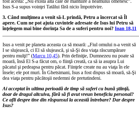
fost acesta: „Nu există altă cale de mântuire a neamului omenesc”.
Isus S-a supus voinţei Tatălui fără nicio împotrivire.
3. Când mulţimea a venit să-L prindă, Petru a încercat să Îl
apere. Cum ne pot ajuta cuvintele adresate de Isus lui Petru să
înţelegem mai bine dorinţa Sa de a suferi pentru noi?
Ioan 18,11
_______________________________________________________
Isus a venit pe planeta aceasta ca să moară: „Fiul omului n-a venit să
I se slujească, ci El să slujească, şi să-Şi dea viaţa răscumpărare
pentru mulţi!” (
Marcu 10,45
). Prin definiţie, Dumnezeu nu poate să
moară, însă El S-a făcut om, o fiinţă creată, ca să ia asupra Lui
păcatul şi pedeapsa pentru păcat. Fiinţele create nu au viaţa în ele
însele; ele pot muri. În Ghetsimani, Isus a fost dispus să moară, să-Şi
dea viaţa pentru păcătoşii nedemni de pretutindeni.
Ai acceptat în ultima perioadă de timp să suferi cu bună ştiinţă,
doar de dragul altcuiva, fără să fi avut vreun beneficiu personal?
Ce afli despre tine din răspunsul la această întrebare? Dar despre
Isus?