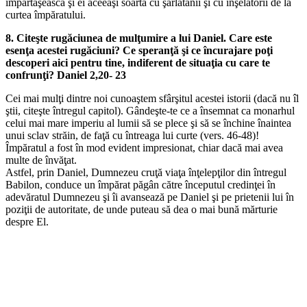
împărtăşească şi ei aceeaşi soartă cu şarlatanii şi cu înşelătorii de la
curtea împăratului.
8. Citeşte rugăciunea de mulţumire a lui Daniel. Care este
esenţa acestei rugăciuni? Ce speranţă şi ce încurajare poţi
descoperi aici pentru tine, indiferent de situaţia cu care te
confrunţi? Daniel 2,20-
23
Cei mai mulţi dintre noi cunoaştem sfârşitul acestei istorii (dacă nu îl
ştii, citeşte întregul capitol). Gândeşte-te ce a însemnat ca monarhul
celui mai mare imperiu al lumii să se plece şi să se închine înaintea
unui sclav străin, de faţă cu întreaga lui curte (vers. 46-48)!
Împăratul a fost în mod evident impresionat, chiar dacă mai avea
multe de învăţat.
Astfel, prin Daniel, Dumnezeu cruţă viaţa înţelepţilor din întregul
Babilon, conduce un împărat păgân către începutul credinţei în
adevăratul Dumnezeu şi îi avansează pe Daniel şi pe prietenii lui în
poziţii de autoritate, de unde puteau să dea o mai bună mărturie
despre El.