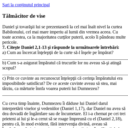
Sari la conținutul principal
Tălmăcitor de vise
Daniel şi tovarăşii lui se prezentaseră la cel mai înalt nivel la curtea
Babilonului, cel mai mare imperiu al lumii din vremea aceea. Cu
toate acestea, ca la majoritatea curţilor puterii, acolo îi pândeau multe
pericole.
7. Citeşte Daniel 2,1-13 şi răspunde la următoarele întrebări:
a) Cum au încercat înţelepţii de la curte să-l înşele pe împărat?
_______________________________________________________
b) Cum s-a asigurat împăratul că trucurile lor nu aveau să-şi atingă
scopul?
_______________________________________________________
c) Prin ce cuvinte au recunoscut înţelepţii că cerinţa împăratului era
imposibilnde satisfăcut? De ce aceste cuvinte aveau să stea, mai
târziu, ca mărturie înnfa voarea puterii lui Dumnezeu?
_______________________________________________________
Cu ceva timp înainte, Dumnezeu îi dăduse lui Daniel darul
interpretării viselor şi vedeniilor (Daniel 1,17), dar Daniel nu avea să
dea dovadă de îngâmfare sau de încumetare. El i-a chemat pe cei trei
prieteni ai lui şi le-a cerut să se roage împreună cu el (Daniel 2,18),
pentru că, în mod evident, fără intervenţia divină, aveau să