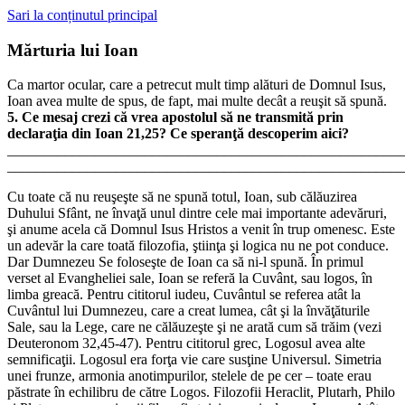
Sari la conținutul principal
Mărturia lui Ioan
Ca martor ocular, care a petrecut mult timp alături de Domnul Isus,
Ioan avea multe de spus, de fapt, mai multe decât a reuşit să spună.
5. Ce mesaj crezi că vrea apostolul să ne transmită prin
declaraţia din Ioan 21,25? Ce speranţă descoperim aici?
_______________________________________________________
_______________________________________________________
Cu toate că nu reuşeşte să ne spună totul, Ioan, sub călăuzirea
Duhului Sfânt, ne învaţă unul dintre cele mai importante adevăruri,
şi anume acela că Domnul Isus Hristos a venit în trup omenesc. Este
un adevăr la care toată filozofia, ştiinţa şi logica nu ne pot conduce.
Dar Dumnezeu Se foloseşte de Ioan ca să ni-l spună. În primul
verset al Evangheliei sale, Ioan se referă la Cuvânt, sau logos, în
limba greacă. Pentru cititorul iudeu, Cuvântul se referea atât la
Cuvântul lui Dumnezeu, care a creat lumea, cât şi la învăţăturile
Sale, sau la Lege, care ne călăuzeşte şi ne arată cum să trăim (vezi
Deuteronom 32,45-47). Pentru cititorul grec, Logosul avea alte
semnificaţii. Logosul era forţa vie care susţine Universul. Simetria
unei frunze, armonia anotimpurilor, stelele de pe cer – toate erau
păstrate în echilibru de către Logos. Filozofii Heraclit, Plutarh, Philo