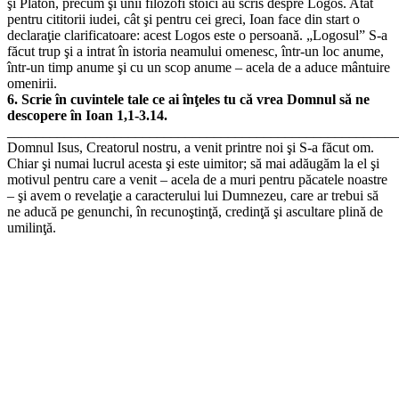
şi Platon, precum şi unii filozofi stoici au scris despre Logos. Atât
pentru cititorii iudei, cât şi pentru cei greci, Ioan face din start o
declaraţie clarificatoare: acest Logos este o persoană. „Logosul” S-a
făcut trup şi a intrat în istoria neamului omenesc, într-un loc anume,
într-un timp anume şi cu un scop anume – acela de a aduce mântuire
omenirii.
6. Scrie în cuvintele tale ce ai înţeles tu că vrea Domnul să ne
descopere în Ioan 1,1-3.14.
_______________________________________________________
Domnul Isus, Creatorul nostru, a venit printre noi şi S-a făcut om.
Chiar şi numai lucrul acesta şi este uimitor; să mai adăugăm la el şi
motivul pentru care a venit – acela de a muri pentru păcatele noastre
– şi avem o revelaţie a caracterului lui Dumnezeu, care ar trebui să
ne aducă pe genunchi, în recunoştinţă, credinţă şi ascultare plină de
umilinţă.