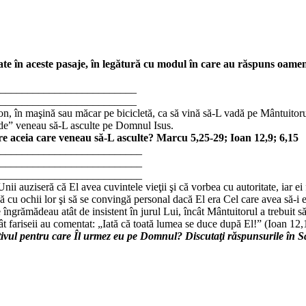
iate în aceste pasaje, în legătură cu modul în care au răspuns oame
_________________________
_________________________
n, în maşină sau măcar pe bicicletă, ca să vină să-L vadă pe Mântuitorul
oade” veneau să-L asculte pe Domnul Isus.
re aceia care veneau să-L asculte? Marcu 5,25-29; Ioan 12,9; 6,15
__________________________
__________________________
__________________________
 auziseră că El avea cuvintele vieţii şi că vorbea cu autoritate, iar ei
adă cu ochii lor şi să se convingă personal dacă El era Cel care avea să-i
se îngrămădeau atât de insistent în jurul Lui, încât Mântuitorul a trebuit s
t fariseii au comentat: „Iată că toată lumea se duce după El!” (Ioan 12
tivul pentru care Îl urmez eu pe Domnul? Discutaţi răspunsurile în Sa