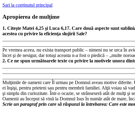
Sari la conținutul principal
Apropierea de mulţime
1. Citeşte Matei 4,25 şi Luca 6,17. Care două aspecte sunt sublin
acestea cu privire la eficienţa slujirii Sale?
_______________________________________________________
_______________________________________________________
Pe vremea aceea, nu exista transport public – nimeni nu se urca în avio
încet şi de nesigur, dar totuşi aceasta n-a fost o piedică – „multe nor
2. Ce ne spun următoarele texte cu privire la motivele unora dint
_______________________________________________________
_______________________________________________________
_______________________________________________________
Mulţimile de oameni care Îl urmau pe Domnul aveau motive diferite. Unii
ei înşişi, pentru prieteni sau pentru membrii familiei. Alţii voiau să v
şi simplu din curiozitate. Într-o ocazie, se strânseseră atât de mulţi şi 
Oamenii au început să vină la Domnul Isus în număr atât de mare, încâ
Scrie un paragraf prin care să răspunzi la întrebarea: Care este mo