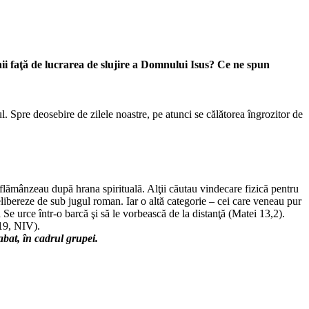
nii faţă de lucrarea de slujire a Domnului Isus? Ce ne spun
. Spre deosebire de zilele noastre, pe atunci se călătorea îngrozitor de
 flămânzeau după hrana spirituală. Alţii căutau vindecare fizică pentru
 elibereze de sub jugul roman. Iar o altă categorie – cei care veneau pur
ă Se urce într-o barcă şi să le vorbească de la distanţă (Matei 13,2).
,19, NIV).
bat, în cadrul grupei.