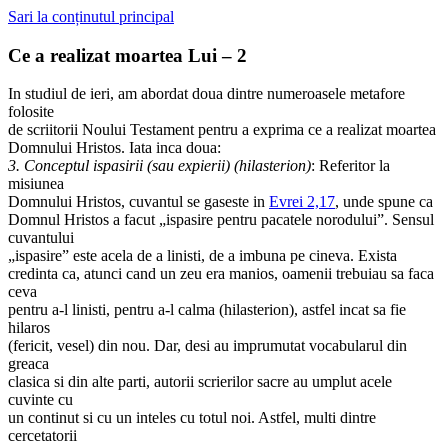
Sari la conținutul principal
Ce a realizat moartea Lui – 2
In studiul de ieri, am abordat doua dintre numeroasele metafore
folosite
de scriitorii Noului Testament pentru a exprima ce a realizat moartea
Domnului Hristos. Iata inca doua:
3. Conceptul ispasirii (sau expierii) (hilasterion)
: Referitor la
misiunea
Domnului Hristos, cuvantul se gaseste in
Evrei 2,17
, unde spune ca
Domnul Hristos a facut „ispasire pentru pacatele norodului”. Sensul
cuvantului
„ispasire” este acela de a linisti, de a imbuna pe cineva. Exista
credinta ca, atunci cand un zeu era manios, oamenii trebuiau sa faca
ceva
pentru a-l linisti, pentru a-l calma (hilasterion), astfel incat sa fie
hilaros
(fericit, vesel) din nou. Dar, desi au imprumutat vocabularul din
greaca
clasica si din alte parti, autorii scrierilor sacre au umplut acele
cuvinte cu
un continut si cu un inteles cu totul noi. Astfel, multi dintre
cercetatorii