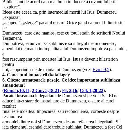
Bibliei sunt de acord ca o mai buna traducere a cuvantului este
„expiere”.
Ideea este aceea ca, prin intermediul mortii lui Isus, Dumnezeu
„expiaza”,
„acopera”, „sterge” pacatul nostru. Orice gand ca omul Il linisteste
pe
Dumnezeu, care este manios, este cu totul strain de scriitorii Noului
Testament.
Dimpotriva, ei au vrut sa sublinieze sa intregul neam omenesc,
amenintat de mania indreptatita a lui Dumnezeu impotriva pacatului,
a
fost rascumparat prin moartea lui Isus. Isus a devenit hilasterion
pentru
noi, acoperindu-ne de mania lui Dumnezeu (vezi
Evrei 9,5
).
4. Conceptul impacarii (katallage)
:
6. Citeste urmatoarele pasaje. Ce idee importanta subliniaza
amandoua?
(
Rom. 5,10.11
;
2 Cor. 5,18-21
;
Ef. 2,16
;
Col. 1,20-22
).
Pacatul inseamna indepartare de Dumnezeu si de voia Sa. El ne
aduce intr-o stare de instrainare de Dumnezeu, o stare al carei
rezultat
final este moartea. Impacarea, sau reconcilierea, vorbeste despre
restaurarea
armoniei dintre noi si Dumnezeu, despre refacerea integritatii. Si
iata elementul esential care trebuie subliniat: Dumnezeu a fost Cel