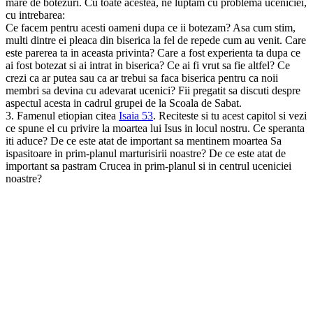
mare de botezuri. Cu toate acestea, ne luptam cu problema uceniciei,
cu intrebarea:
Ce facem pentru acesti oameni dupa ce ii botezam? Asa cum stim,
multi dintre ei pleaca din biserica la fel de repede cum au venit. Care
este parerea ta in aceasta privinta? Care a fost experienta ta dupa ce
ai fost botezat si ai intrat in biserica? Ce ai fi vrut sa fie altfel? Ce
crezi ca ar putea sau ca ar trebui sa faca biserica pentru ca noii
membri sa devina cu adevarat ucenici? Fii pregatit sa discuti despre
aspectul acesta in cadrul grupei de la Scoala de Sabat.
3. Famenul etiopian citea
Isaia 53
. Reciteste si tu acest capitol si vezi
ce spune el cu privire la moartea lui Isus in locul nostru. Ce speranta
iti aduce? De ce este atat de important sa mentinem moartea Sa
ispasitoare in prim-planul marturisirii noastre? De ce este atat de
important sa pastram Crucea in prim-planul si in centrul uceniciei
noastre?