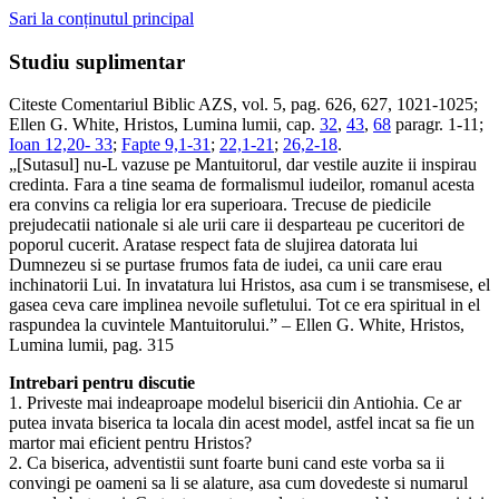
Sari la conținutul principal
Studiu suplimentar
Citeste Comentariul Biblic AZS, vol. 5, pag. 626, 627, 1021-1025;
Ellen G. White, Hristos, Lumina lumii, cap.
32
,
43
,
68
paragr. 1-11;
Ioan 12,20- 33
;
Fapte 9,1-31
;
22,1-21
;
26,2-18
.
„[Sutasul] nu-L vazuse pe Mantuitorul, dar vestile auzite ii inspirau
credinta. Fara a tine seama de formalismul iudeilor, romanul acesta
era convins ca religia lor era superioara. Trecuse de piedicile
prejudecatii nationale si ale urii care ii desparteau pe cuceritori de
poporul cucerit. Aratase respect fata de slujirea datorata lui
Dumnezeu si se purtase frumos fata de iudei, ca unii care erau
inchinatorii Lui. In invatatura lui Hristos, asa cum i se transmisese, el
gasea ceva care implinea nevoile sufletului. Tot ce era spiritual in el
raspundea la cuvintele Mantuitorului.” – Ellen G. White, Hristos,
Lumina lumii, pag. 315
Intrebari pentru discutie
1. Priveste mai indeaproape modelul bisericii din Antiohia. Ce ar
putea invata biserica ta locala din acest model, astfel incat sa fie un
martor mai eficient pentru Hristos?
2. Ca biserica, adventistii sunt foarte buni cand este vorba sa ii
convingi pe oameni sa li se alature, asa cum dovedeste si numarul