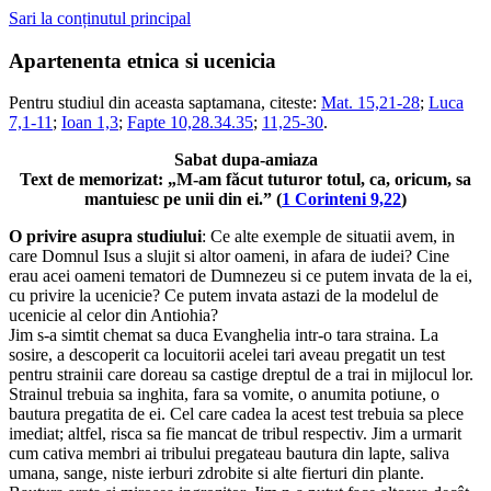
Sari la conținutul principal
Apartenenta etnica si ucenicia
Pentru studiul din aceasta saptamana, citeste:
Mat. 15,21-28
;
Luca
7,1-11
;
Ioan 1,3
;
Fapte 10,28.34.35
;
11,25-30
.
Sabat dupa-amiaza
Text de memorizat: „M-am făcut tuturor totul, ca, oricum, sa
mantuiesc
pe unii din ei.” (
1 Corinteni 9,22
)
O privire asupra studiului
: Ce alte exemple de situatii avem, in
care Domnul Isus a slujit si altor oameni, in afara de iudei? Cine
erau acei oameni tematori de Dumnezeu si ce putem invata de la ei,
cu privire la ucenicie? Ce putem invata astazi de la modelul de
ucenicie al celor din Antiohia?
Jim s-a simtit chemat sa duca Evanghelia intr-o tara straina. La
sosire, a descoperit ca locuitorii acelei tari aveau pregatit un test
pentru strainii care doreau sa castige dreptul de a trai in mijlocul lor.
Strainul trebuia sa inghita, fara sa vomite, o anumita potiune, o
bautura pregatita de ei. Cel care cadea la acest test trebuia sa plece
imediat; altfel, risca sa fie mancat de tribul respectiv. Jim a urmarit
cum cativa membri ai tribului pregateau bautura din lapte, saliva
umana, sange, niste ierburi zdrobite si alte fierturi din plante.