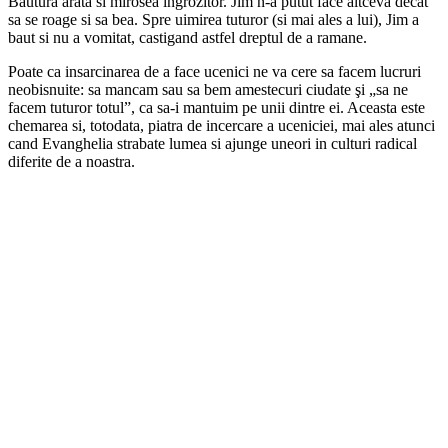
Bautura arata si mirosea ingrozitor. Jim n-a putut face altceva decât
sa se roage si sa bea. Spre uimirea tuturor (si mai ales a lui), Jim a
baut si nu a vomitat, castigand astfel dreptul de a ramane.
Poate ca insarcinarea de a face ucenici ne va cere sa facem lucruri
neobisnuite: sa mancam sau sa bem amestecuri ciudate şi „sa ne
facem tuturor totul”, ca sa-i mantuim pe unii dintre ei. Aceasta este
chemarea si, totodata, piatra de incercare a uceniciei, mai ales atunci
cand Evanghelia strabate lumea si ajunge uneori in culturi radical
diferite de a noastra.