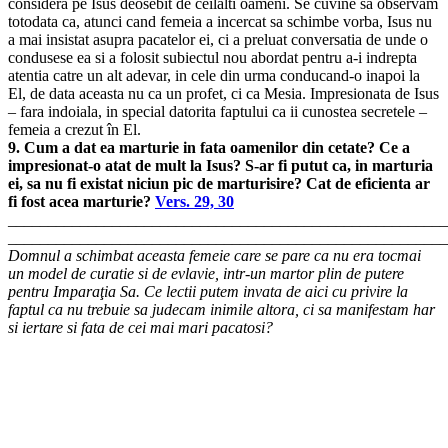
considera pe Isus deosebit de ceilalti oameni. Se cuvine sa observam
totodata ca, atunci cand femeia a incercat sa schimbe vorba, Isus nu
a mai insistat asupra pacatelor ei, ci a preluat conversatia de unde o
condusese ea si a folosit subiectul nou abordat pentru a-i indrepta
atentia catre un alt adevar, in cele din urma conducand-o inapoi la
El, de data aceasta nu ca un profet, ci ca Mesia. Impresionata de Isus
– fara indoiala, in special datorita faptului ca ii cunostea secretele –
femeia a crezut în El.
9. Cum a dat ea marturie in fata oamenilor din cetate? Ce a
impresionat-o atat de mult la Isus? S-ar fi putut ca, in marturia
ei, sa nu fi existat niciun pic de marturisire? Cat de eficienta ar
fi fost acea marturie?
Vers. 29, 30
_______________________________________________________
_______________________________________________________
Domnul a schimbat aceasta femeie care se pare ca nu era tocmai
un model de curatie si de evlavie, intr-un martor plin de putere
pentru Imparaţia Sa. Ce lectii putem invata de aici cu privire la
faptul ca nu trebuie sa judecam inimile altora, ci sa manifestam har
si iertare si fata de cei mai mari pacatosi?