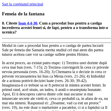
Sari la conținutul principal
Femeia de la fantana
8. Citeste
Ioan 4,4-30
. Cum a procedat Isus pentru a castiga
increderea acestei femei si, de fapt, pentru a o transforma intr-o
ucenica?
_______________________________________________________
_______________________________________________________
Modul in care a procedat Isus pentru a o castiga de partea lucrarii
Sale pe femeia din Samaria merita studiul cel mai atent din partea
tuturor acelora care vor sa castige suflete pentru Hristos.
In acest proces, au existat patru etape: 1) Trezirea unei dorinte după
ceva mai bun (vers. 7-15); 2) Trezirea convingerii în ceea ce priveste
nevoia personala (vers. 16-20); 3) Chemarea la o decizie in ceea ce
priveste recunoasterea lui Isus ca Mesia (vers. 21-26); 4) Imboldul
de a actiona potrivit deciziei luate (vers. 26-30; 39-42).
Imagineaza-ti ce trebuie sa se fi petrecut in mintea acestei femei. In
primul rand, acel strain, un iudeu, ii arată o neasteptata bunatate.
Apoi, El ii descopera cateva dintre cele mai ascunse si mai
intunecate secrete ale vietii ei, ceva ce probabil ca, in afara de ea, nu
mai stia nimeni. Raspunsul ei: „Doamne, vad ca esti un proroc”
(vers. 19), nu este doar o marturisire a pacatelor, ci si a faptului ca Il